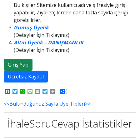
Bu kişiler Sitemize kullanıcı adı ve şifresiyle giriş
yapabilir, Ziyaretçilerden daha fazla sayıda içeriği
görebilirler.
Gümüş Üyelik
(Detaylar İçin Tıklayınız)
Altın Üyelik – DANIŞMANLIK
(Detaylar İçin Tıklayınız)
Giriş Yap
Ücretsiz Kaydol
Facebook
Twitter
WhatsApp
Message
Email
Telegram
Copy
Share
Link
<<Bulunduğunuz Sayfa Üye Tipleri>>
İhaleSoruCevap İstatistikler