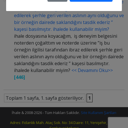
iş deneyim belgesini noterden çoğalttım ve noterde
üzerine ”iş bu örneğin ilgilisi tarafından ibraz
edilerek şerhle geri verilen aslının aynı olduğunu ve
bir örneğin dairede saklandığını tasdik ederiz ”
kaşesi basılmıştır. ihalede kullanabilir miyim?
ihale dosyasına koyacağım, iş deneyim belgesini
noterden çoğalttım ve noterde üzerine ”iş bu
örneğin ilgilisi tarafından ibraz edilerek şerhle geri
verilen aslının aynı olduğunu ve bir örneğin dairede
saklandığını tasdik ederiz ” kaşesi basılmıştır.
ihalede kullanabilir miyim?
<< Devamını Oku>>
[446]
Toplam 1 sayfa, 1. sayfa gösteriliyor.
1
İhale & 2008-2026 - Tüm Hakları Saklıdır.
Site Kullanım Şartları
Adres: Fidanlık Mah. Ataç Sok. No: 34 Daire: 11, Yenişehir, 06420