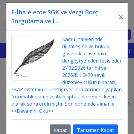
E-İhalelerde SGK ve Vergi Borç
×
Sorgulama ve İ...
Ara
Giriş
Kamu ihalelerinde
dijitalleşme ve hukuki
|||
güvenlik arasındaki
dengeyi yeniden tesis eden
27.02.2026 tarihli ve
"
noterde
"
2026/DK.D-70 sayılı
düzenleyici Kurul Kararı,
ile
EKAP sisteminin ürettiği veriler üzerinden yapılan
"otomatik eleme ve ihale iptali" dönemini kesin
Etiketlenmiş
olarak sona erdirmiştir. Son dönemde alınan e
İçerikler
<<Devamını Oku>>
Kapat
Tamamen Kapat