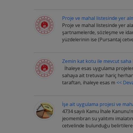
Proje ve mahal listesinde yer alm
Proje ve mahal listesinde yer al
şartnamelerde, sözleşme ve ida
yüzdelerinin ise (Pursantaj cetv
Zemin kat kotu ile mevcut saha 
İhaleye esas uygulama projeleri
sahaya ait tretuvar hariç herhan
taraftan, ihaleye esas m
<< Dev
İşe ait uygulama projesi ve mahal
4734 sayılı Kamu İhale Kanunu’n
jeomembran su yalıtımı imalatını
cetvelinde bulunduğu belirtiler