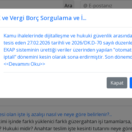
Ara
 ve Vergi Borç Sorgulama ve İ...
Üstada Sor
Danışmanlık
Sorular ve Cevapları
Kamu ihalelerinde dijitalleşme ve hukuki güvenlik arasınd
Yüksek 
tesis eden 27.02.2026 tarihli ve 2026/DK.D-70 sayılı düzenle
EKAP sisteminin ürettiği veriler üzerinden yapılan "otomat
iptali" dönemini kesin olarak sona erdirmiştir. Son dönemd
Kararlar
<<Devamını Oku>>
Kapat
 olan işte iş azalışı nasıl ve neye göre belirlenir?...
kimi işinde farklı yüklenici farklı güzergahtan işi tamamlarsa
? Hukuki midir? Anahtar teslim işte kesinti tutarını neye göre