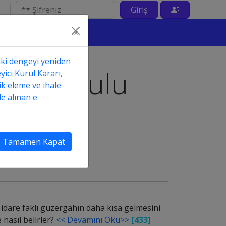
Giriş
×
aki dengeyi yeniden
Fen Kurulu
yici Kurul Kararı,
ik eleme ve ihale
e alınan e
ı
Tamamen Kapat
, idare faklı güzergahın daha kısa gelmesini
 nasıl belirler?
<< Devamını Oku>>
[433]