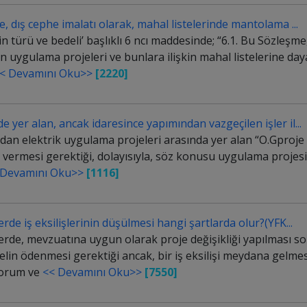
e, dış cephe imalatı olarak, mahal listelerinde mantolama ...
n türü ve bedeli’ başlıklı 6 ncı maddesinde; “6.1. Bu Sözleş
 uygulama projeleri ve bunlara ilişkin mahal listelerine dayal
< Devamını Oku>>
[2220]
 yer alan, ancak idaresince yapımından vazgeçilen işler il...
dan elektrik uygulama projeleri arasında yer alan “O.Gproje 
ni vermesi gerektiği, dolayısıyla, söz konusu uygulama projesi
 Devamını Oku>>
[1116]
rde iş eksilişlerinin düşülmesi hangi şartlarda olur?(YFK...
erde, mevzuatına uygun olarak proje değişikliği yapılması so
lin ödenmesi gerektiği ancak, bir iş eksilişi meydana gelmesi
 yorum ve
<< Devamını Oku>>
[7550]