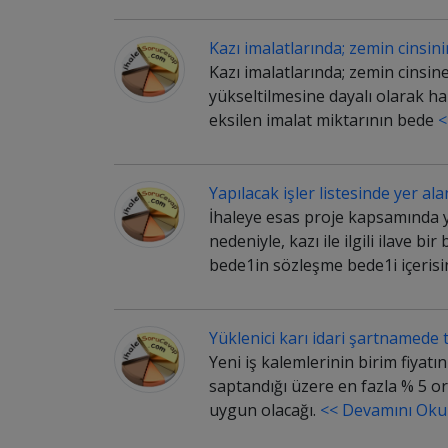
Kazı imalatlarında; zemin cinsini
Kazı imalatlarında; zemin cinsin
yükseltilmesine dayalı olarak h
eksilen imalat miktarının bede
<
Yapılacak işler listesinde yer ala
İhaleye esas proje kapsamında ya
nedeniyle, kazı ile ilgili ilave 
bede1in sözleşme bede1i içeris
Yüklenici karı idari şartnamede t
Yeni iş kalemlerinin birim fiyat
saptandığı üzere en fazla % 5 ora
uygun olacağı.
<< Devamını Oku