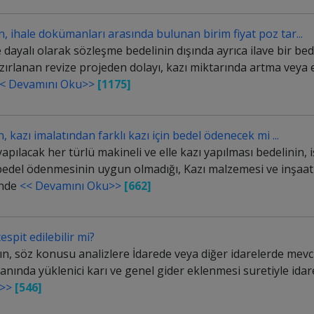
n, ihale dokümanları arasında bulunan birim fiyat poz tar...
e dayalı olarak sözleşme bedelinin dışında ayrıca ilave bir b
azırlanan revize projeden dolayı, kazı miktarında artma veya
< Devamını Oku>>
[1175]
n, kazı imalatından farklı kazı için bedel ödenecek mi ...
pılacak her türlü makineli ve elle kazı yapılması bedelinin, 
bir bedel ödenmesinin uygun olmadığı, Kazı malzemesi ve inşaat 
inde
<< Devamını Oku>>
[662]
espit edilebilir mi?
ının, söz konusu analizlere İdarede veya diğer idarelerde mevc
nında yüklenici karı ve genel gider eklenmesi suretiyle idares
>>
[546]