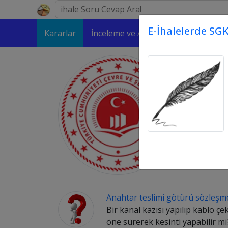
E-İhalelerde SGK
Kararlar
İnceleme ve Analizler
Makaleler
Anahtar teslimi götürü sözleşmesi
Bir kanal kazısı yapılıp kablo çe
öne sürerek kesinti yapabilir mi