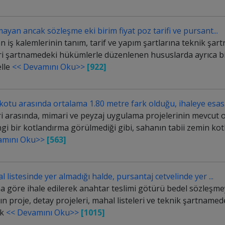
ayan ancak sözleşme eki birim fiyat poz tarifi ve pursant...
an iş kalemlerinin tanım, tarif ve yapım şartlarına teknik şar
ri şartnamedeki hükümlerle düzenlenen hususlarda ayrıca bi
elle
<< Devamını Oku>>
[922]
kotu arasında ortalama 1.80 metre fark olduğu, ihaleye esas.
 arasında, mimari ve peyzaj uygulama projelerinin mevcut ol
gi bir kotlandırma görülmediği gibi, sahanın tabii zemin kot
amını Oku>>
[563]
 listesinde yer almadığı halde, pursantaj cetvelinde yer ...
a göre ihale edilerek anahtar teslimi götürü bedel sözleşme
n proje, detay projeleri, mahal listeleri ve teknik şartnamed
ek
<< Devamını Oku>>
[1015]