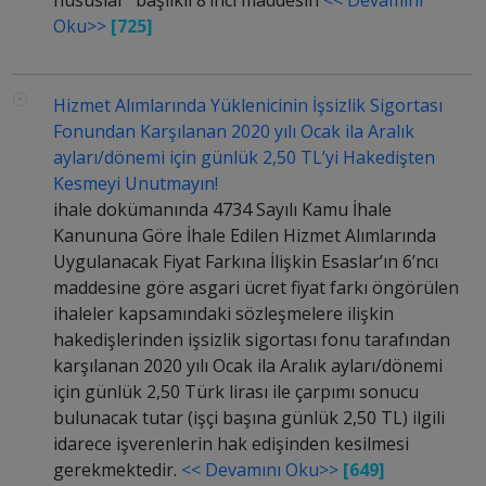
hususlar” başlıklı 8’inci maddesin
<< Devamını
Oku>>
[725]
Hizmet Alımlarında Yüklenicinin İşsizlik Sigortası
Fonundan Karşılanan 2020 yılı Ocak ila Aralık
ayları/dönemi için günlük 2,50 TL’yi Hakedişten
Kesmeyi Unutmayın!
ihale dokümanında 4734 Sayılı Kamu İhale
Kanununa Göre İhale Edilen Hizmet Alımlarında
Uygulanacak Fiyat Farkına İlişkin Esaslar’ın 6’ncı
maddesine göre asgari ücret fiyat farkı öngörülen
ihaleler kapsamındaki sözleşmelere ilişkin
hakedişlerinden işsizlik sigortası fonu tarafından
karşılanan 2020 yılı Ocak ila Aralık ayları/dönemi
için günlük 2,50 Türk lirası ile çarpımı sonucu
bulunacak tutar (işçi başına günlük 2,50 TL) ilgili
idarece işverenlerin hak edişinden kesilmesi
gerekmektedir.
<< Devamını Oku>>
[649]