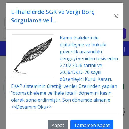
E-İhalelerde SGK ve Vergi Borç
×
Sorgulama ve İ...
Ara
Giriş
Kamu ihalelerinde
dijitalleşme ve hukuki
|||
güvenlik arasındaki
dengeyi yeniden tesis eden
27.02.2026 tarihli ve
"
2026/DK.D-70 sayılı
düzenleyici Kurul Kararı,
yüklenicinin
EKAP sisteminin ürettiği veriler üzerinden yapılan
"otomatik eleme ve ihale iptali" dönemini kesin
" ile
olarak sona erdirmiştir. Son dönemde alınan e
Etiketlenmiş
<<Devamını Oku>>
İçerikler
Kapat
Tamamen Kapat