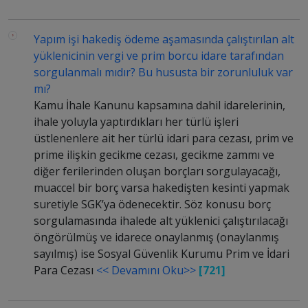
Yapım işi hakediş ödeme aşamasında çalıştırılan alt
yüklenicinin vergi ve prim borcu idare tarafından
sorgulanmalı mıdır? Bu hususta bir zorunluluk var
mı?
Kamu İhale Kanunu kapsamına dahil idarelerinin,
ihale yoluyla yaptırdıkları her türlü işleri
üstlenenlere ait her türlü idari para cezası, prim ve
prime ilişkin gecikme cezası, gecikme zammı ve
diğer ferilerinden oluşan borçları sorgulayacağı,
muaccel bir borç varsa hakedişten kesinti yapmak
suretiyle SGK’ya ödenecektir. Söz konusu borç
sorgulamasında ihalede alt yüklenici çalıştırılacağı
öngörülmüş ve idarece onaylanmış (onaylanmış
sayılmış) ise Sosyal Güvenlik Kurumu Prim ve İdari
Para Cezası
<< Devamını Oku>>
[721]