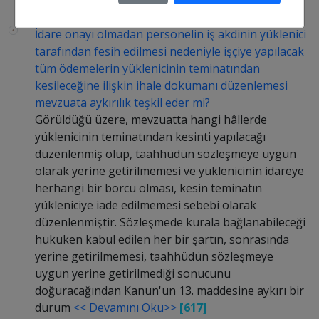
İdare onayı olmadan personelin iş akdinin yüklenici
tarafından fesih edilmesi nedeniyle işçiye yapılacak
tüm ödemelerin yüklenicinin teminatından
kesileceğine ilişkin ihale dokümanı düzenlemesi
mevzuata aykırılık teşkil eder mi?
Görüldüğü üzere, mevzuatta hangi hâllerde
yüklenicinin teminatından kesinti yapılacağı
düzenlenmiş olup, taahhüdün sözleşmeye uygun
olarak yerine getirilmemesi ve yüklenicinin idareye
herhangi bir borcu olması, kesin teminatın
yükleniciye iade edilmemesi sebebi olarak
düzenlenmiştir. Sözleşmede kurala bağlanabileceği
hukuken kabul edilen her bir şartın, sonrasında
yerine getirilmemesi, taahhüdün sözleşmeye
uygun yerine getirilmediği sonucunu
doğuracağından Kanun'un 13. maddesine aykırı bir
durum
<< Devamını Oku>>
[617]