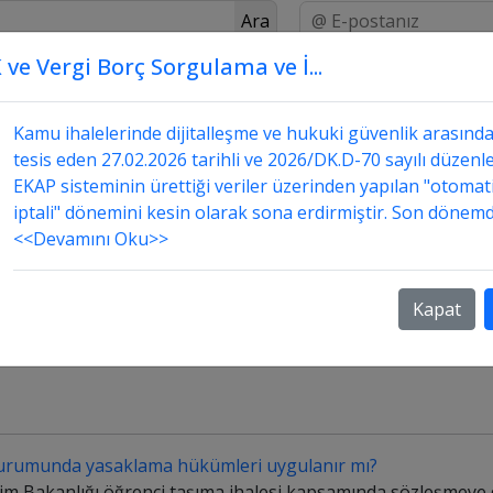
Ara
 ve Vergi Borç Sorgulama ve İ...
Üstada Sor
Danışmanlık
Sorular ve Cevapları
Kamu ihalelerinde dijitalleşme ve hukuki güvenlik arasınd
"
Geçici
tesis eden 27.02.2026 tarihli ve 2026/DK.D-70 sayılı düzenle
EKAP sisteminin ürettiği veriler üzerinden yapılan "otomat
iptali" dönemini kesin olarak sona erdirmiştir. Son dönemd
Etiketlen
<<Devamını Oku>>
Kapat
urumunda yasaklama hükümleri uygulanır mı?
ğitim Bakanlığı öğrenci taşıma ihalesi kapsamında sözleşmeye