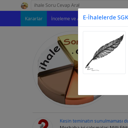
E-İhalelerde SGK
Kararlar
İnceleme ve Analizler
Makaleler
Kesin teminatın sunulmaması d
Merhaba iyi çalışmalar; Milli E