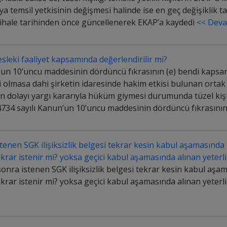
eya temsil yetkisinin değişmesi halinde ise en geç değişiklik ta
hale tarihinden önce güncellenerek EKAP’a kaydedi
<< Deva
sleki faaliyet kapsamında değerlendirilir mi?
nun 10’uncu maddesinin dördüncü fıkrasının (e) bendi kapsa
 olmasa dahi şirketin idaresinde hakim etkisi bulunan ortak 
den dolayı yargı kararıyla hüküm giymesi durumunda tüzel kişil
4734 sayılı Kanun’un 10’uncu maddesinin dördüncü fıkrasını
stenen SGK ilişiksizlik belgesi tekrar kesin kabul aşamasında
tekrar istenir mi? yoksa geçici kabul aşamasında alınan yeterl
onra istenen SGK ilişiksizlik belgesi tekrar kesin kabul aşa
tekrar istenir mi? yoksa geçici kabul aşamasında alınan yeterl