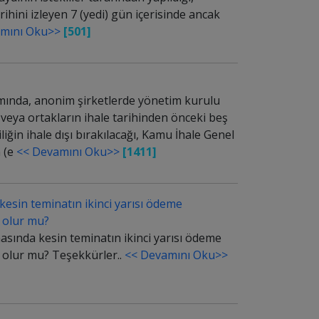
rihini izleyen 7 (yedi) gün içerisinde ancak
mını Oku>>
[501]
mında, anonim şirketlerde yönetim kurulu
veya ortakların ihale tarihinden önceki beş
iğin ihale dışı bırakılacağı, Kamu İhale Genel
n (e
<< Devamını Oku>>
[1411]
 kesin teminatın ikinci yarısı ödeme
i olur mu?
masında kesin teminatın ikinci yarısı ödeme
i olur mu? Teşekkürler..
<< Devamını Oku>>