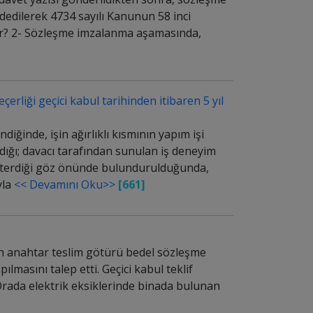
edilerek 4734 sayılı Kanunun 58 inci
ir? 2- Sözleşme imzalanma aşamasında,
çerliği geçici kabul tarihinden itibaren 5 yıl
iğinde, işin ağırlıklı kısmının yapım işi
ldığı; davacı tarafından sunulan iş deneyim
gösterdiği göz önünde bulundurulduğunda,
yla
<< Devamını Oku>>
[661]
en anahtar teslim götürü bedel sözleşme
ılmasını talep etti. Geçici kabul teklif
. Orada elektrik eksiklerinde binada bulunan