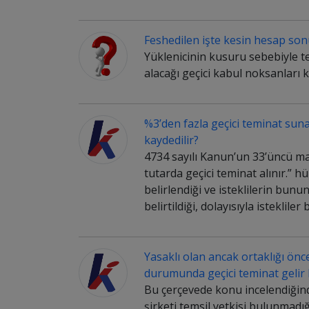
Feshedilen işte kesin hesap sonuc
Yüklenicinin kusuru sebebiyle t
alacağı geçici kabul noksanları k
%3’den fazla geçici teminat sun
kaydedilir?
4734 sayılı Kanun’un 33’üncü mad
tutarda geçici teminat alınır.”
belirlendiği ve isteklilerin bu
belirtildiği, dolayısıyla istekli
Yasaklı olan ancak ortaklığı ön
durumunda geçici teminat gelir 
Bu çerçevede konu incelendiğinde
şirketi temsil yetkisi bulunmadığı 