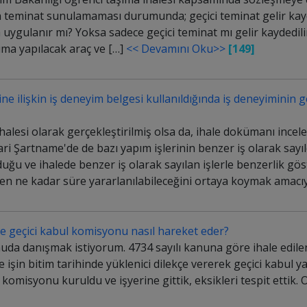
 teminat sunulamaması durumunda; geçici teminat gelir kayd
ygulanır mı? Yoksa sadece geçici teminat mı gelir kaydedil
ıma yapılacak araç ve […]
<< Devamını Oku>>
[149]
ne ilişkin iş deneyim belgesi kullanıldığında iş deneyiminin ge
lesi olarak gerçekleştirilmiş olsa da, ihale dokümanı incelend
dari Şartname'de de bazı yapım işlerinin benzer iş olarak sayı
lduğu ve ihalede benzer iş olarak sayılan işlerle benzerlik 
en ne kadar süre yararlanılabileceğini ortaya koymak amacı
e geçici kabul komisyonu nasıl hareket eder?
uda danışmak istiyorum. 4734 sayılı kanuna göre ihale edil
işin bitim tarihinde yüklenici dilekçe vererek geçici kabul yap
 komisyonu kuruldu ve işyerine gittik, eksikleri tespit ettik