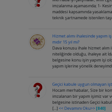
imzalanma aşamasında; 1- Kesin
maddesi kapsamında yasaklama u
teknik şartnamede istenilen taş
Hizmet alımı ihalesinde yapım işi
mıdır 15 yıl mı?
Dava konusu ihale hizmet alım iha
niteliğinde olduğu, ihaleye ait İ
belgesine konu işin yapım işi o
yapım işlerine yönelik deneyimd
Geçici kabule uygun olmayan işt
Hocam merhabalar, Size bir kon
imzalanan bir yapım işimiz var ve 
belgesine istinaden Geçici kabul
[…]
<< Devamını Oku>>
[840]