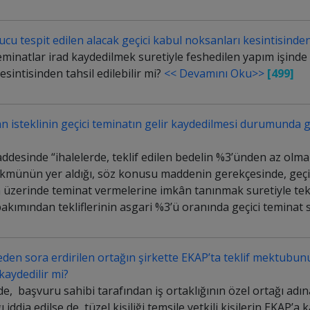
u tespit edilen alacak geçici kabul noksanları kesintisinden 
eminatlar irad kaydedilmek suretiyle feshedilen yapım işinde
esintisinden tahsil edilebilir mi?
<< Devamını Oku>>
[499]
an isteklinin geçici teminatın gelir kaydedilmesi durumunda 
desinde “ihalelerde, teklif edilen bedelin %3’ünden az olmam
 hükmünün yer aldığı, söz konusu maddenin gerekçesinde, geçi
nun üzerinde teminat vermelerine imkân tanınmak suretiyle te
ler bakımından tekliflerinin asgari %3’ü oranında geçici temina
ceden sora erdirilen ortağın şirkette EKAP’ta teklif mektub
kaydedilir mi?
, başvuru sahibi tarafından iş ortaklığının özel ortağı adına
iddia edilse de, tüzel kişiliği temsile yetkili kişilerin EKAP’a k