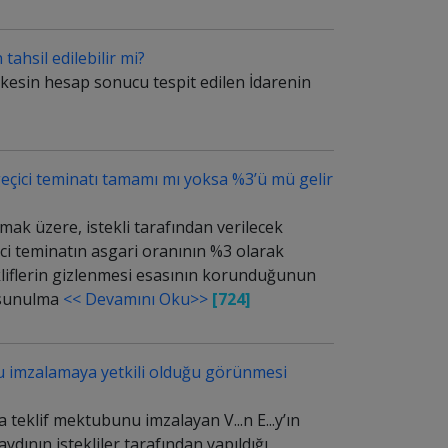
tahsil edilebilir mi?
 kesin hesap sonucu tespit edilen İdarenin
geçici teminatı tamamı mı yoksa %3’ü mü gelir
ak üzere, istekli tarafından verilecek
ci teminatın asgari oranının %3 olarak
kliflerin gizlenmesi esasının korunduğunun
t sunulma
<< Devamını Oku>>
[724]
unu imzalamaya yetkili olduğu görünmesi
 teklif mektubunu imzalayan V...n E...y’ın
aydının istekliler tarafından yapıldığı,