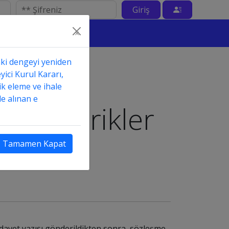
Giriş
×
aki dengeyi yeniden
" ile
yici Kurul Kararı,
ik eleme ve ihale
e alınan e
miş İçerikler
Tamamen Kapat
 davet yazısı gönderildikten sonra, sözleşme