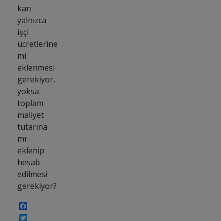
karı
yalnızca
işçi
ücretlerine
mi
eklenmesi
gerekiyor,
yoksa
toplam
maliyet
tutarına
mı
eklenip
hesab
edilmesi
gerekiyor?
Facebook
Twitter