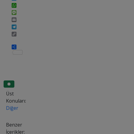
WhatsApp
Message
Email
Telegram
Copy
Link
Share
Üst
Konuları:
Diğer
Benzer
İçerikler: