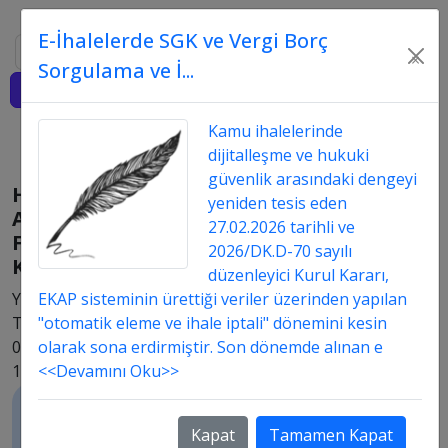
E-İhalelerde SGK ve Vergi Borç
Ara
×
Sorgulama ve İ...
Giriş
Kamu ihalelerinde
dijitalleşme ve hukuki
güvenlik arasındaki dengeyi
HİZMET
yeniden tesis eden
ALIMINDA
27.02.2026 tarihli ve
FİRMA
2026/DK.D-70 sayılı
KARI
düzenleyici Kurul Kararı,
Yayın
EKAP sisteminin ürettiği veriler üzerinden yapılan
Tarih:
"otomatik eleme ve ihale iptali" dönemini kesin
02.03.2016
olarak sona erdirmiştir. Son dönemde alınan e
10:03
<<Devamını Oku>>
Özet
Kapat
Tamamen Kapat