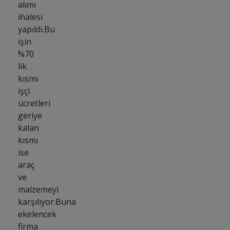
alımı
ihalesi
yapıldı.Bu
işin
%70
lik
kısmı
işçi
ücretleri
geriye
kalan
kısmı
ise
araç
ve
malzemeyi
karşılıyor.Buna
ekelencek
firma