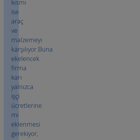
kısmı
ise
araç
ve
malzemeyi
karşılıyor.Buna
ekelencek
firma
karı
yalnızca
işçi
ücretlerine
mi
eklenmesi
gerekiyor,