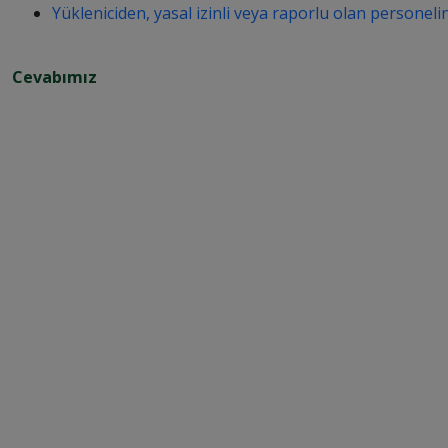
Yükleniciden, yasal izinli veya raporlu olan personeli
Cevabımız
F
i
r
m
a 
k
a
r
ı
n
ı