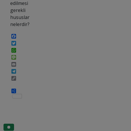
edilmesi
gerekli
hususlar
nelerdir?
Facebook
Twitter
WhatsApp
Message
Email
Telegram
Copy
Link
Share