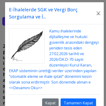
E-İhalelerde SGK ve Vergi Borç
Ara
×
Sorgulama ve İ...
Giriş
Kamu ihalelerinde
dijitalleşme ve hukuki
güvenlik arasındaki dengeyi
21/f
yeniden tesis eden
pazarlık
27.02.2026 tarihli ve
usulü
2026/DK.D-70 sayılı
ile
düzenleyici Kurul Kararı,
danışmanlık
EKAP sisteminin ürettiği veriler üzerinden yapılan
hizmet
"otomatik eleme ve ihale iptali" dönemini kesin
alımında
olarak sona erdirmiştir. Son dönemde alınan e
süreç
<<Devamını Oku>>
işlem
sırası
nedir
Kapat
Tamamen Kapat