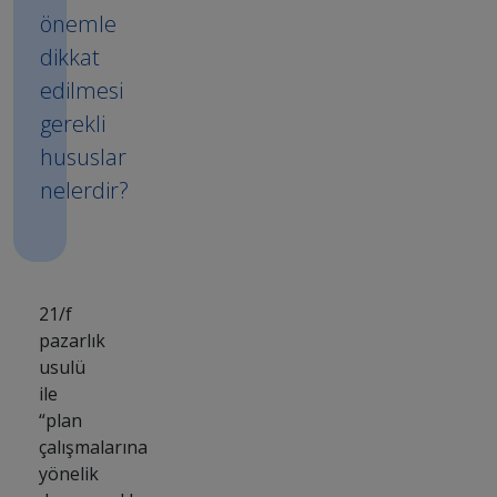
önemle
dikkat
edilmesi
gerekli
hususlar
nelerdir?
21/f
pazarlık
usulü
ile
“plan
çalışmalarına
yönelik