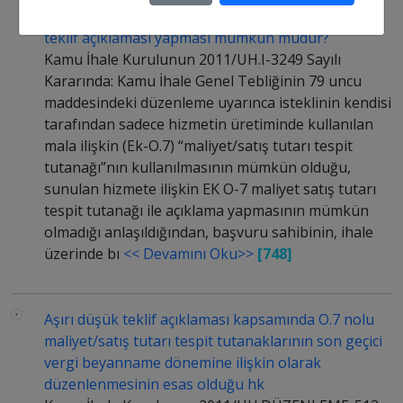
maliyet satış tutarı tespit tutanağı ile aşırı düşük
teklif açıklaması yapması mümkün müdür?
Kamu İhale Kurulunun 2011/UH.I-3249 Sayılı
Kararında: Kamu İhale Genel Tebliğinin 79 uncu
maddesindeki düzenleme uyarınca isteklinin kendisi
tarafından sadece hizmetin üretiminde kullanılan
mala ilişkin (Ek-O.7) “maliyet/satış tutarı tespit
tutanağı”nın kullanılmasının mümkün olduğu,
sunulan hizmete ilişkin EK O-7 maliyet satış tutarı
tespit tutanağı ile açıklama yapmasının mümkün
olmadığı anlaşıldığından, başvuru sahibinin, ihale
üzerinde bı
<< Devamını Oku>>
[748]
Aşırı düşük teklif açıklaması kapsamında O.7 nolu
maliyet/satış tutarı tespit tutanaklarının son geçici
vergi beyanname dönemine ilişkin olarak
düzenlenmesinin esas olduğu hk