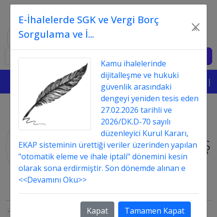
E-İhalelerde SGK ve Vergi Borç
×
Sorgulama ve İ...
Ara
Giriş
Kamu ihalelerinde
dijitalleşme ve hukuki
|||
güvenlik arasındaki
dengeyi yeniden tesis eden
27.02.2026 tarihli ve
"
O7
" ile
2026/DK.D-70 sayılı
düzenleyici Kurul Kararı,
Etiketlenmiş
EKAP sisteminin ürettiği veriler üzerinden yapılan
"otomatik eleme ve ihale iptali" dönemini kesin
İçerikler
olarak sona erdirmiştir. Son dönemde alınan e
<<Devamını Oku>>
Kapat
Tamamen Kapat
İstekliler kendi sundukları hizmete ilişkin EK O-7