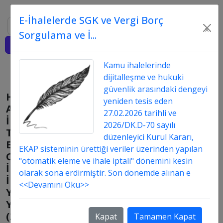
E-İhalelerde SGK ve Vergi Borç
Ara
×
Sorgulama ve İ...
Giriş
Kamu ihalelerinde
dijitalleşme ve hukuki
güvenlik arasındaki dengeyi
Hizmet
yeniden tesis eden
Alımı
27.02.2026 tarihli ve
İhalelerinde
2026/DK.D-70 sayılı
Tekliflerin
düzenleyici Kurul Kararı,
Eşit
EKAP sisteminin ürettiği veriler üzerinden yapılan
Olması
"otomatik eleme ve ihale iptali" dönemini kesin
İle
olarak sona erdirmiştir. Son dönemde alınan e
İlgili
<<Devamını Oku>>
Yeni
Yöntem
(28.07.2015
Kapat
Tamamen Kapat