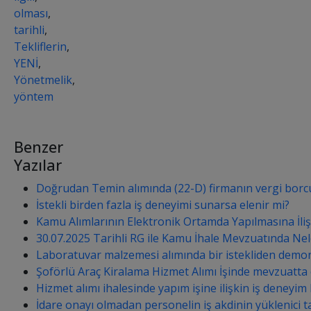
olması
,
tarihli
,
Tekliflerin
,
YENİ
,
Yönetmelik
,
yöntem
Benzer
Yazılar
Doğrudan Temin alımında (22-D) firmanın vergi borcu
İstekli birden fazla iş deneyimi sunarsa elenir mi?
Kamu Alımlarının Elektronik Ortamda Yapılmasına İli
30.07.2025 Tarihli RG ile Kamu İhale Mevzuatında Nele
Laboratuvar malzemesi alımında bir istekliden demon
Şoförlü Araç Kiralama Hizmet Alımı İşinde mevzuatta
Hizmet alımı ihalesinde yapım işine ilişkin iş deneyim b
İdare onayı olmadan personelin iş akdinin yüklenici t