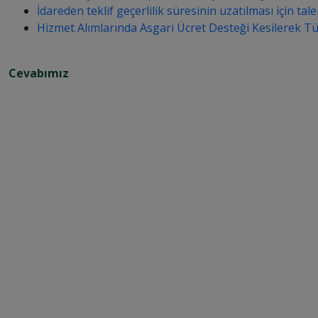
İdareden teklif geçerlilik süresinin uzatılması için ta
Hizmet Alımlarında Asgari Ücret Desteği Kesilerek T
Cevabımız
H
i
z