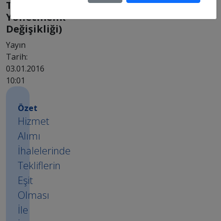
Tarihli
Yönetmelik
Değişikliği)
Yayın
Tarih:
03.01.2016
10:01
Özet
Hizmet
Alımı
İhalelerinde
Tekliflerin
Eşit
Olması
İle