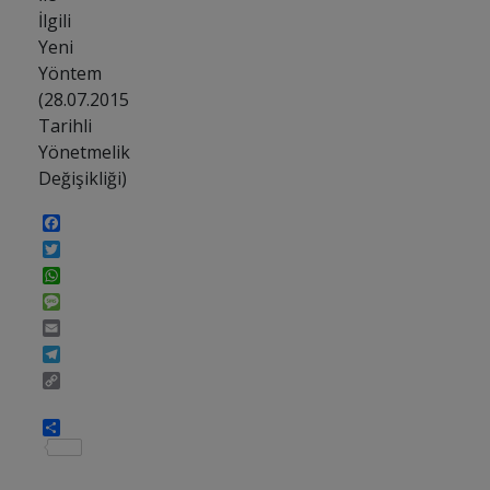
İlgili
Yeni
Yöntem
(28.07.2015
Tarihli
Yönetmelik
Değişikliği)
Facebook
Twitter
WhatsApp
Message
Email
Telegram
Copy
Link
Share