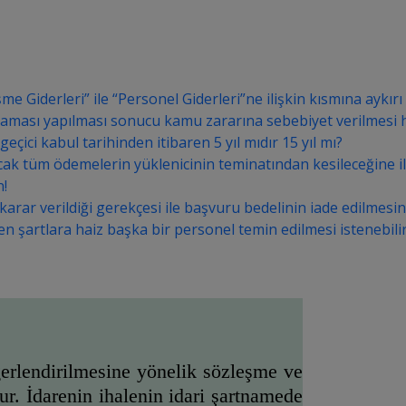
iderleri” ile “Personel Giderleri”ne ilişkin kısmına aykırı ol
laması yapılması sonucu kamu zararına sebebiyet verilmesi 
eçici kabul tarihinden itibaren 5 yıl mıdır 15 yıl mı?
lacak tüm ödemelerin yüklenicinin teminatından kesileceğine i
n!
arar verildiği gerekçesi ile başvuru bedelinin iade edilmesini
en şartlara haiz başka bir personel temin edilmesi istenebili
ğerlendirilmesine yönelik sözleşme ve 
r. İdarenin ihalenin i
dari şartnamede 