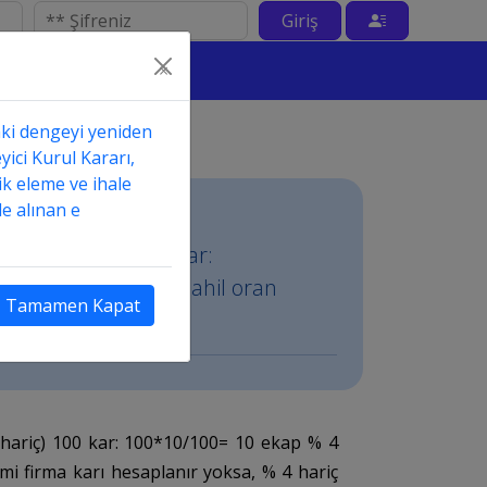
Giriş
×
hil edilir?
aki dengeyi yeniden
yici Kurul Kararı,
ik eleme ve ihale
e alınan e
ri (% 4 hariç) 100 kar:
. yani 4 lük gider dahil oran
Tamamen Kapat
ır..
 4 hariç) 100 kar: 100*10/100= 10 ekap % 4
mi firma karı hesaplanır yoksa, % 4 hariç