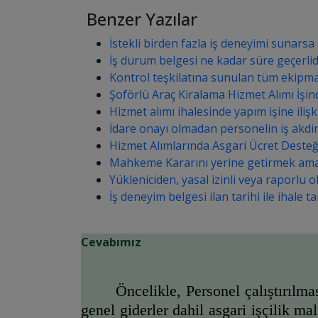
Benzer Yazılar
İstekli birden fazla iş deneyimi sunarsa 
İş durum belgesi ne kadar süre geçerlid
Kontrol teşkilatına sunulan tüm ekipman 
Şoförlü Araç Kiralama Hizmet Alımı İşi
Hizmet alımı ihalesinde yapım işine ilişk
İdare onayı olmadan personelin iş akdin
Hizmet Alımlarında Asgari Ücret Desteğ
Mahkeme Kararını yerine getirmek amacıyl
Yükleniciden, yasal izinli veya raporlu 
İş deneyim belgesi ilan tarihi ile ihale
Cevabımız
Öncelikle, Personel çalıştırılma
genel giderler dahil asgari işçilik m