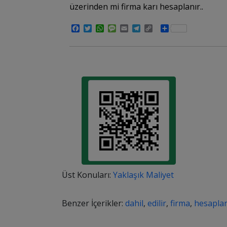
üzerinden mi firma karı hesaplanır..
Facebook
Twitter
WhatsApp
Message
Email
Telegram
Copy
Share
Link
Üst Konuları:
Yaklaşık Maliyet
Benzer İçerikler:
dahil
,
edilir
,
firma
,
hesapla