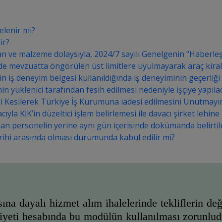
elenir mi?
ir?
ve malzeme dolaysıyla, 2024/7 sayılı Genelgenin “Haberleşme G
nde mevzuatta öngörülen üst limitlere uyulmayarak araç kira
in iş deneyim belgesi kullanıldığında iş deneyiminin geçerliği g
in yüklenici tarafından fesih edilmesi nedeniyle işçiye yapı
i Kesilerek Türkiye İş Kurumuna iadesi edilmesini Unutmayı
a KİK’in düzeltici işlem belirlemesi ile davacı şirket lehine k
olan personelin yerine aynı gün içerisinde dokümanda belirtil
 tarihi arasında olması durumunda kabul edilir mi?
sına dayalı hizmet alım ihalelerinde tekliflerin de
aliyeti hesabında bu modülün kullanılması zorunludu