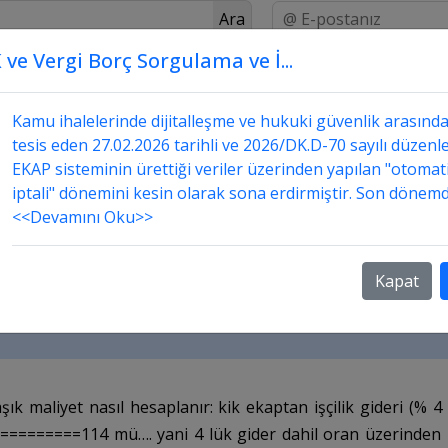
Ara
 ve Vergi Borç Sorgulama ve İ...
Üstada Sor
Danışmanlık
Sorular ve Cevapları
liyet hesaplanırken firma karı ne zaman da
Kamu ihalelerinde dijitalleşme ve hukuki güvenlik arasınd
tesis eden 27.02.2026 tarihli ve 2026/DK.D-70 sayılı düzenle
EKAP sisteminin ürettiği veriler üzerinden yapılan "otomat
iptali" dönemini kesin olarak sona erdirmiştir. Son dönemd
<<Devamını Oku>>
k maliyet nasıl hesaplanır: kik ekaptan işçilik gide
l işçilik =104 104 artı 10 tl kar==========114 mü…
Kapat
 yoksa, % 4 hariç üzerinden mi firma karı hesaplan
şık maliyet nasıl hesaplanır: kik ekaptan işçilik gideri (%
kar==========114 mü…. yani 4 lük gider dahil oran üzerinden 