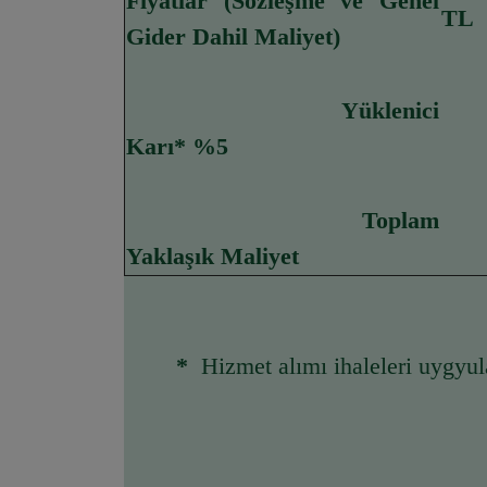
Fiyatlar (Sözleşme ve Genel 
TL
Gider Dahil Maliyet)
Yüklenici 
Karı* %5
Toplam 
Yaklaşık Maliyet
*  
Hizmet alımı ihaleleri uygyu