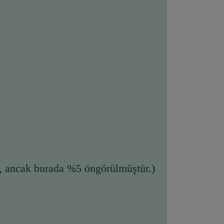
r, ancak burada %5 öngörülmüştür.)