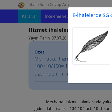
E-İhalelerde SGK
Kararlar
İnceleme ve Analizler
Makaleler
Hizmet ihalelerinde yaklaşık ma
Yayın Tarih: 07.07.2015 03:07
Özet
Merhaba.. hizmet alımlarında yaklaşı
100*10/100= 10 ekap % 4 gider dahi
üzerinden mi firma karı hesaplanır
Merhaba.. hizmet alımlarında yakla
gider dahil işçilik =104 104 artı 10 tl 