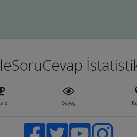
leSoruCevap İstatisti
ale
Sayaç
Ka