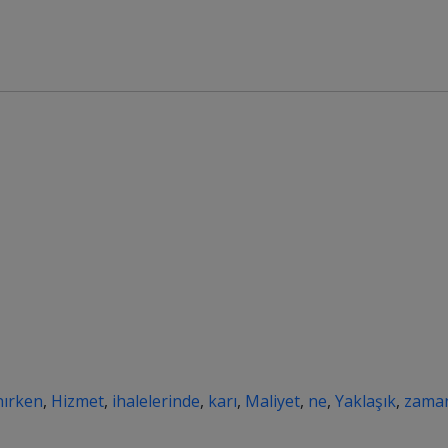
nırken
,
Hizmet
,
ihalelerinde
,
karı
,
Maliyet
,
ne
,
Yaklaşık
,
zama