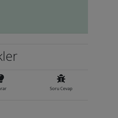
kler
rar
Soru Cevap