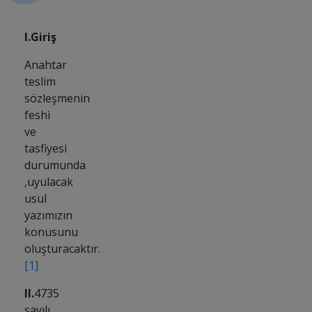
I.Giriş
Anahtar
teslim
sözleşmenin
feshi
ve
tasfiyesi
durumunda
,uyulacak
usul
yazımızın
konusunu
oluşturacaktır.
[1]
II.
4735
sayılı