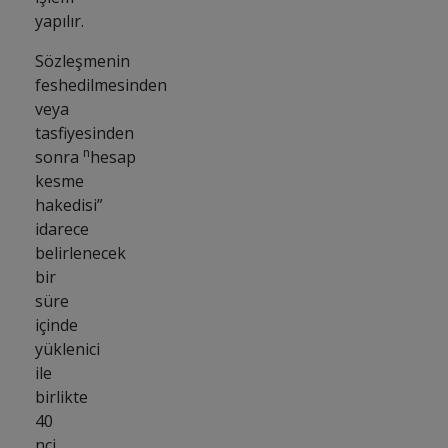
yapılır.
Sözleşmenin
feshedilmesinden
veya
tasfiyesinden
n
sonra
hesap
kesme
hakedisi”
idarece
belirlenecek
bir
süre
içinde
yüklenici
ile
birlikte
40
nci