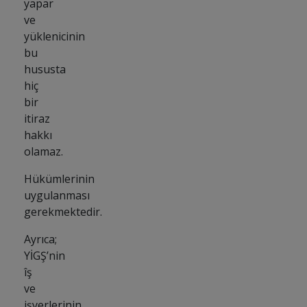
yapar
ve
yüklenicinin
bu
hususta
hiç
bir
itiraz
hakkı
olamaz.
Hükümlerinin
uygulanması
gerekmektedir.
Ayrıca;
YİGŞ’nin
îş
ve
işyerlerinin