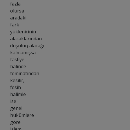
fazla
olursa
aradaki
fark
yüklenicinin
alacaklarından
düşülür
alacağı
f
kalmamışsa
tasfiye
halinde
teminatından
kesilir,
fesih
halimle
ise
genel
hükümlere
göre
işlem