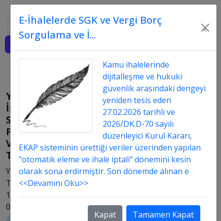
E-İhalelerde SGK ve Vergi Borç
Ara
×
Sorgulama ve İ...
Giriş
Kamu ihalelerinde
dijitalleşme ve hukuki
güvenlik arasındaki dengeyi
Yapım
yeniden tesis eden
İşlerinde
27.02.2026 tarihli ve
Sözleşmenin
2026/DK.D-70 sayılı
Feshi
düzenleyici Kurul Kararı,
Ve
EKAP sisteminin ürettiği veriler üzerinden yapılan
Tasfiyesi
"otomatik eleme ve ihale iptali" dönemini kesin
Yayın
olarak sona erdirmiştir. Son dönemde alınan e
Tarih:
<<Devamını Oku>>
17.06.2019
09:06
Kapat
Tamamen Kapat