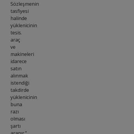
Sözleşmenin
tasfiyesi
halinde
yüklenicinin
tesis.
araç
ve
makineleri
idarece
satın
alınmak
istendiği
takdirde
yüklenicinin
buna
razı
olması
şartı
aranır.”