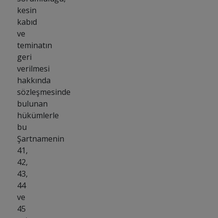
kesin
kabıd
ve
teminatın
geri
verilmesi
hakkında
sözleşmesinde
bulunan
hükümlerle
bu
Şartnamenin
41,
42,
43,
44
ve
45