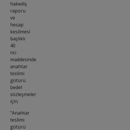
hakediş
raporu
ve
hesap
kesilmesi
başlıklı
40
ncı
maddesinde
anahtar
teslimi
götürü
bedel
sözleşmeler
için;
“Anahtar
teslimi
götürü