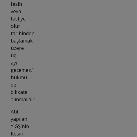
fesih
veya
tasfiye
olur
tarihinden
başlamak
üzere
üç
ayı
geçemez.”
hükmü
de
dikkate
alınmalıdır.
Atıf
yapılan
YİGŞ’nin
Kesin