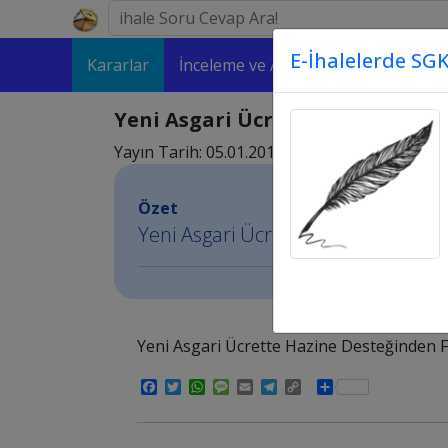
E-İhalelerde SGK
Kararlar
İnceleme ve Analizler
Makaleler
Yeni Asgari Ücrette Hazine Des
Yayın Tarih: 05.01.2016 02:01
Özet
Yeni Asgari Ücrette Hazine Deste
Yeni Asgari Ücrette Hazine Desteğinden 
Facebook
Twitter
WhatsApp
Message
Email
Telegram
Copy
Share
Link