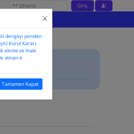
Giriş
×
aki dengeyi yeniden
yici Kurul Kararı,
ik eleme ve ihale
e alınan e
Tamamen Kapat