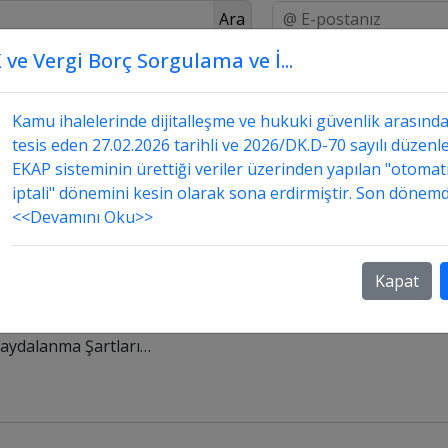
Ara
 ve Vergi Borç Sorgulama ve İ...
Üstada Sor
Danışmanlık
Sorular ve Cevapları
teğinden Faydalanma Şartları…
Kamu ihalelerinde dijitalleşme ve hukuki güvenlik arasınd
tesis eden 27.02.2026 tarihli ve 2026/DK.D-70 sayılı düzenle
EKAP sisteminin ürettiği veriler üzerinden yapılan "otomat
iptali" dönemini kesin olarak sona erdirmiştir. Son dönemd
<<Devamını Oku>>
ğinden Faydalanma Şartları…
Kapat
Faydalanma Şartları…