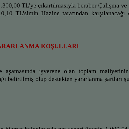
 1.300,00 TL'ye çıkartılmasıyla beraber Çalışma ve
0,10 TL’simin Hazine tarafından karşılanacağı 
ARARLANMA KOŞULLARI 
me aşamasında işverene olan toplam maliyetinin
ğı belirtilmiş olup destekten yararlanma şartları şu
e hizmet belgelerinde net asgari ücretin 1.000,54 