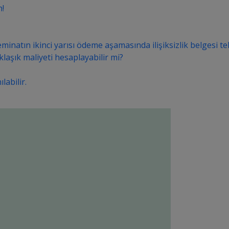
n!
eminatın ikinci yarısı ödeme aşamasında ilişiksizlik belgesi t
klaşık maliyeti hesaplayabilir mi?
labilir.