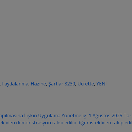
,
Faydalanma
,
Hazine
,
Şartları8230
,
Ücrette
,
YENİ
pılmasına İlişkin Uygulama Yönetmeliği 1 Ağustos 2025 Tar
tekliden demonstrasyon talep edilip diğer istekliden talep