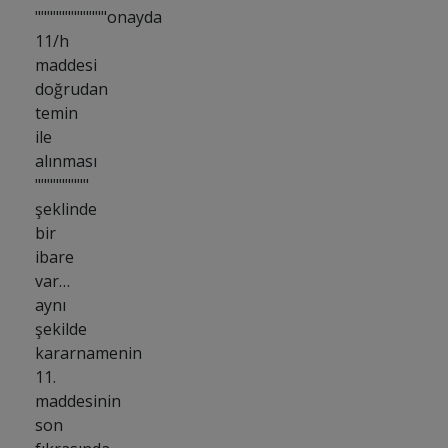
""""""""""""onayda
11/h
maddesi
doğrudan
temin
ile
alınması
"""""""""
şeklinde
bir
ibare
var…
aynı
şekilde
kararnamenin
11.
maddesinin
son