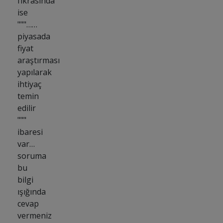
fıkrasında
ise
"""……
piyasada
fiyat
araştırması
yapılarak
ihtiyaç
temin
edilir
"""
ibaresi
var…
soruma
bu
bilgi
ışığında
cevap
vermeniz