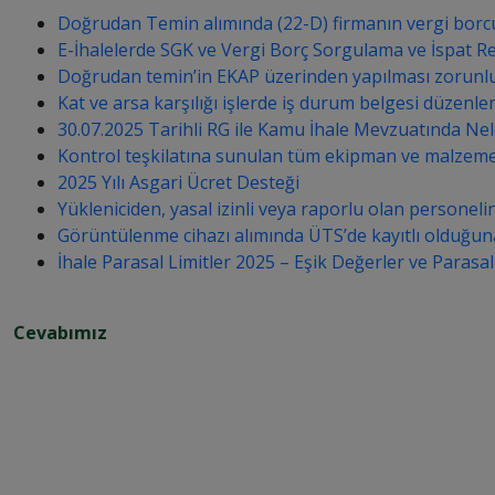
Doğrudan Temin alımında (22-D) firmanın vergi borcu
E-İhalelerde SGK ve Vergi Borç Sorgulama ve İspat Re
Doğrudan temin’in EKAP üzerinden yapılması zorun
Kat ve arsa karşılığı işlerde iş durum belgesi düzenlen
30.07.2025 Tarihli RG ile Kamu İhale Mevzuatında Nele
Kontrol teşkilatına sunulan tüm ekipman ve malzeme dol
2025 Yılı Asgari Ücret Desteği
Yükleniciden, yasal izinli veya raporlu olan personeli
Görüntülenme cihazı alımında ÜTS’de kayıtlı olduğuna
İhale Parasal Limitler 2025 – Eşik Değerler ve Parasal
Cevabımız
S
i
z
i