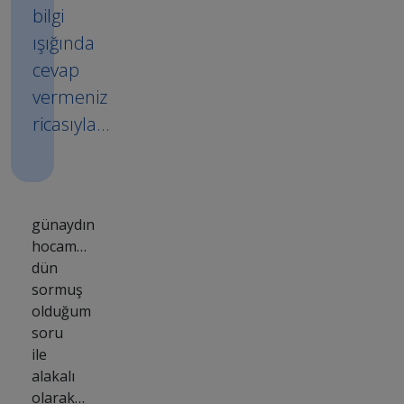
bilgi
ışığında
cevap
vermeniz
ricasıyla…
günaydın
hocam…
dün
sormuş
olduğum
soru
ile
alakalı
olarak…