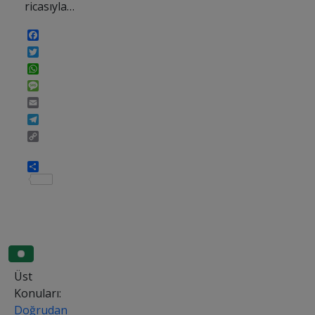
ricasıyla…
Facebook
Twitter
WhatsApp
Message
Email
Telegram
Copy
Link
Share
Üst
Konuları:
Doğrudan