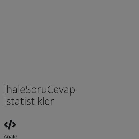
ı
r
.
İhaleSoruCevap
İstatistikler
Analiz