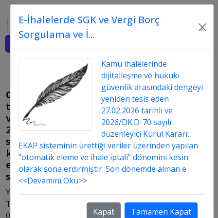
E-İhalelerde SGK ve Vergi Borç
Ara
×
Sorgulama ve İ...
Giriş
Kamu ihalelerinde
dijitalleşme ve hukuki
güvenlik arasındaki dengeyi
01.02.2010
yeniden tesis eden
tarihli
27.02.2026 tarihli ve
ve
2026/DK.D-70 sayılı
2010/87
düzenleyici Kurul Kararı,
sayılı
EKAP sisteminin ürettiği veriler üzerinden yapılan
kararname,
"otomatik eleme ve ihale iptali" dönemini kesin
ek
olarak sona erdirmiştir. Son dönemde alınan e
soru
<<Devamını Oku>>
Yayın
Tarih:
Kapat
Tamamen Kapat
04.08.2016