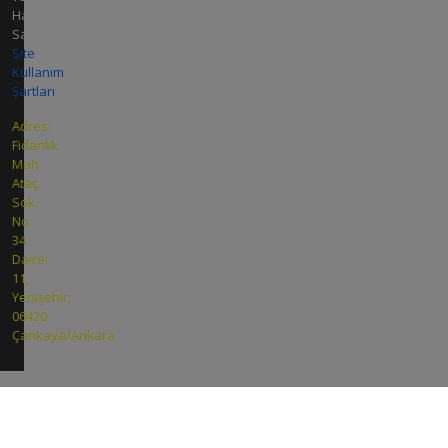
Hakları
Saklıdır.
Site
Kullanım
Şartları
Adres:
Fidanlık
Mah.
Ataç
Sok.
No:
34
Daire:
11,
Yenişehir,
06420
Çankaya/Ankara