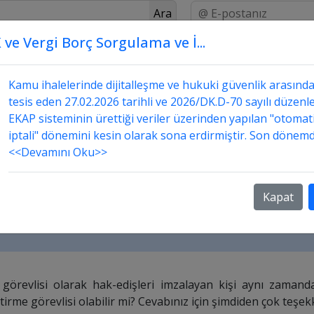
Ara
 ve Vergi Borç Sorgulama ve İ...
Üstada Sor
Danışmanlık
Sorular ve Cevapları
amanda yapı denetim görevlisi olabilir mi?
Kamu ihalelerinde dijitalleşme ve hukuki güvenlik arasınd
tesis eden 27.02.2026 tarihli ve 2026/DK.D-70 sayılı düzenle
EKAP sisteminin ürettiği veriler üzerinden yapılan "otomat
iptali" dönemini kesin olarak sona erdirmiştir. Son dönemd
<<Devamını Oku>>
tim görevlisi olarak hak-edişleri imzalayan kişi 
mzalayabilir mi? Yani gerçekleştirme görevlisi olabi
Kapat
görevlisi olarak hak-edişleri imzalayan kişi aynı zamand
ştirme görevlisi olabilir mi? Cevabınız için şimdiden çok teşe