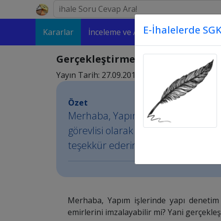
E-İhalelerde SGK
Kararlar
İnceleme ve Analizler
Makaleler
Gerçekleştirme görevlisi aynı z
Yayın Tarih: 27.09.2016 02:09
Özet
Merhaba, Yapım işlerinde yapı dene
görevlisi olarak ödeme emirlerini i
teşekkür ederim.
Merhaba, Yapım işlerinde yapı denetim 
emirlerini imzalayabilir mi? Yani gerçekle