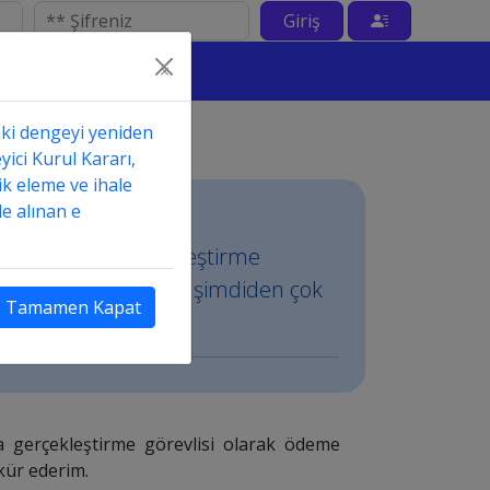
Giriş
×
aki dengeyi yeniden
yici Kurul Kararı,
ik eleme ve ihale
e alınan e
aynı zamanda gerçekleştirme
lir mi? Cevabınız için şimdiden çok
Tamamen Kapat
a gerçekleştirme görevlisi olarak ödeme
kkür ederim.