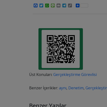
Facebook
Twitter
WhatsApp
Message
Email
Telegram
Copy
Share
Link
Üst Konuları:
Gerçekleştirme Görevlisi
Benzer İçerikler:
aynı
,
Denetim
,
Gerçekleşti
Benzer Yazılar