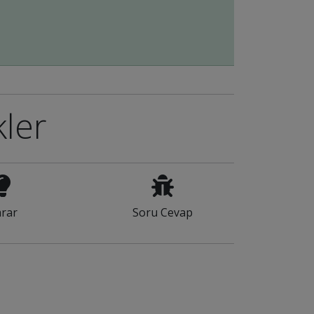
kler
rar
Soru Cevap