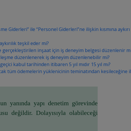
iderleri” ile “Personel Giderleri”ne ilişkin kısmına aykırı ol
kırılık teşkil eder mi?
 gerçekleştirilen inşaat için iş deneyim belgesi düzenlenir m
 sözleşme düzenlenerek iş deneyim düzenlenebilir mi?
eçici kabul tarihinden itibaren 5 yıl mıdır 15 yıl mı?
lacak tüm ödemelerin yüklenicinin teminatından kesileceğine i
nun yanında yapı denetim görevinde 
u değildir. Dolayısıyla olabileceği 