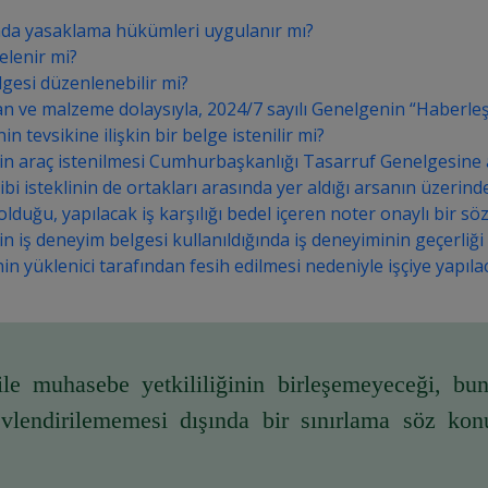
da yasaklama hükümleri uygulanır mı?
elenir mi?
elgesi düzenlenebilir mi?
ve malzeme dolaysıyla, 2024/7 sayılı Genelgenin “Haberleşme G
n tevsikine ilişkin bir belge istenilir mi?
in araç istenilmesi Cumhurbaşkanlığı Tasarruf Genelgesine ay
i isteklinin de ortakları arasında yer aldığı arsanın üzerinde
olduğu, yapılacak iş karşılığı bedel içeren noter onaylı bir
in iş deneyim belgesi kullanıldığında iş deneyiminin geçerliği g
in yüklenici tarafından fesih edilmesi nedeniyle işçiye yapı
ile muhasebe yetkililiğinin birleşemeyeceği, bu
endirilememesi dışında bir sınırlama söz konus