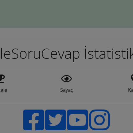
leSoruCevap İstatisti
ale
Sayaç
Ka