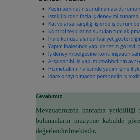
Kesin teminatın sunulmaması durumun
İstekli birden fazla iş deneyimi sunarsa 
Kat ve arsa karşılığı işlerde iş durum b
Kontrol teşkilatına sunulan tüm ekipman 
İhale konusu alanda faaliyet gösterdiğini
Yapım ihalesinde yapı denetim görevi iç
İş deneyim belgesine konu inşaatın sahib
Arsa sahibi ile yapı müteahhidinin aynı 
Hizmet alımı ihalesinde yapım işine ilişk
İdare onayı olmadan personelin iş akdin
Cevabımız
Mevzuatımızda harcama yetkililiği 
bulunanların muayene kabulde görevl
değerlendirilmektedir. 