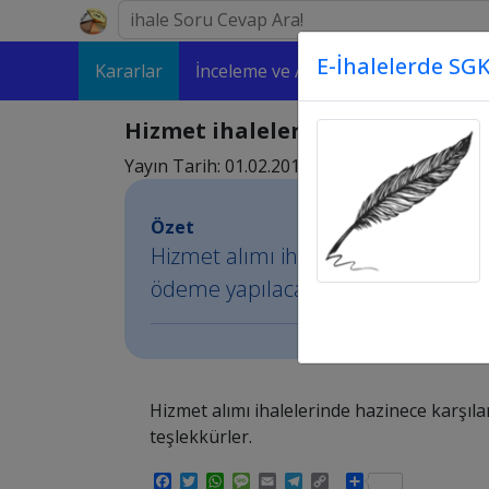
E-İhalelerde SGK
Kararlar
İnceleme ve Analizler
Makaleler
Hizmet ihalelerinde hazine yar
Yayın Tarih: 01.02.2016 09:02
Özet
Hizmet alımı ihalelerinde hazinece
ödeme yapılacak teşlekkürler.
Hizmet alımı ihalelerinde hazinece karşı
teşlekkürler.
Facebook
Twitter
WhatsApp
Message
Email
Telegram
Copy
Share