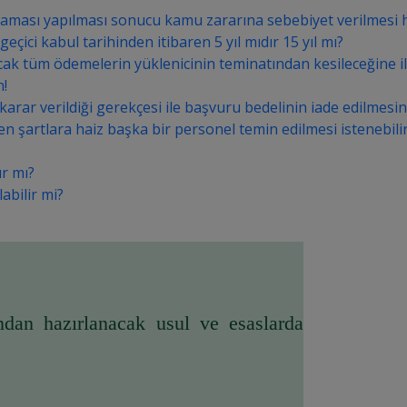
laması yapılması sonucu kamu zararına sebebiyet verilmesi 
eçici kabul tarihinden itibaren 5 yıl mıdır 15 yıl mı?
lacak tüm ödemelerin yüklenicinin teminatından kesileceğine i
n!
arar verildiği gerekçesi ile başvuru bedelinin iade edilmesini
en şartlara haiz başka bir personel temin edilmesi istenebili
ır mı?
abilir mi?