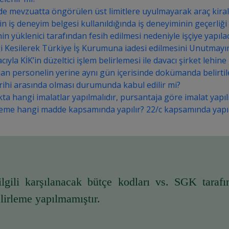
nde mevzuatta öngörülen üst limitlere uyulmayarak araç kira
in iş deneyim belgesi kullanıldığında iş deneyiminin geçerliği g
in yüklenici tarafından fesih edilmesi nedeniyle işçiye yapı
i Kesilerek Türkiye İş Kurumuna iadesi edilmesini Unutmayı
a KİK’in düzeltici işlem belirlemesi ile davacı şirket lehine k
olan personelin yerine aynı gün içerisinde dokümanda belirtil
 tarihi arasında olması durumunda kabul edilir mi?
 hangi imalatlar yapılmalıdır, pursantaja göre imalat yapıl
lleme hangi madde kapsamında yapılır? 22/c kapsamında yapıl
elirleme yapılmamıştır.