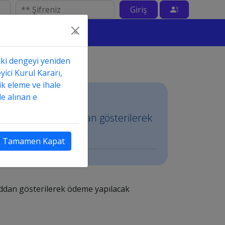
Giriş
×
aki dengeyi yeniden
yici Kurul Kararı,
ik eleme ve ihale
e alınan e
 emrinde hangi koddan gösterilerek
Tamamen Kapat
oddan gösterilerek ödeme yapılacak