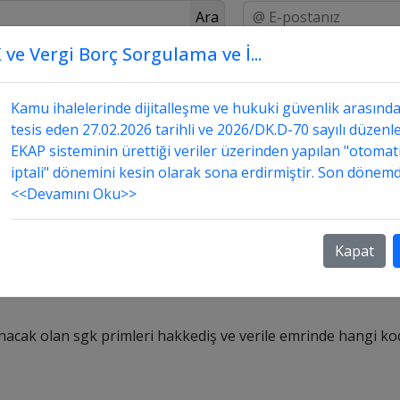
Ara
 ve Vergi Borç Sorgulama ve İ...
Üstada Sor
Danışmanlık
Sorular ve Cevapları
dımı hangi koddan gösterilecek?
Kamu ihalelerinde dijitalleşme ve hukuki güvenlik arasınd
tesis eden 27.02.2026 tarihli ve 2026/DK.D-70 sayılı düzenle
EKAP sisteminin ürettiği veriler üzerinden yapılan "otomat
iptali" dönemini kesin olarak sona erdirmiştir. Son dönemd
<<Devamını Oku>>
 karşılanacak olan sgk primleri hakkediş ve verile
Kapat
lanacak olan sgk primleri hakkediş ve verile emrinde hangi k