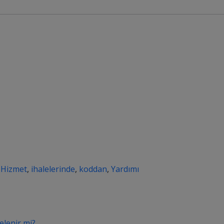
,
Hizmet
,
ihalelerinde
,
koddan
,
Yardımı
elenir mi?