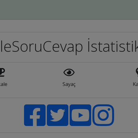
leSoruCevap İstatisti
ale
Sayaç
Ka