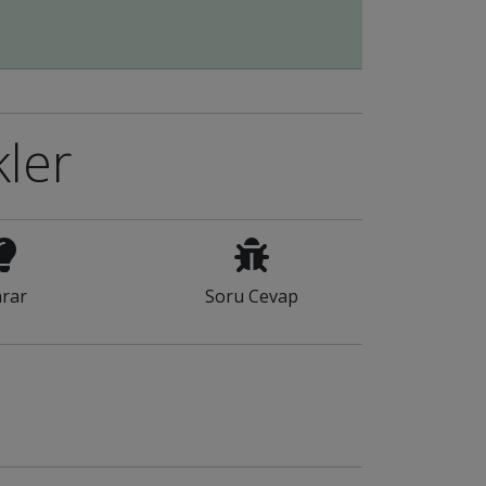
kler
rar
Soru Cevap