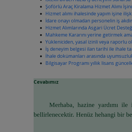
Şoförlü Araç Kiralama Hizmet Alımı İşi
Hizmet alımı ihalesinde yapım işine ilişk
İdare onayı olmadan personelin iş akdin
Hizmet Alımlarında Asgari Ücret Desteğ
Mahkeme Kararını yerine getirmek amacıyl
Yükleniciden, yasal izinli veya raporlu 
İş deneyim belgesi ilan tarihi ile ihale
İhale dokümanları arasında uyumsuzlukta
Bilgisayar Programı yıllık lisans günce
Cevabımız
	Merhaba, hazine yardımı ile ilgili karşılanacak bütçe kodları vs. SGK tarafından hazırlanacak usul ve esaslarda 
bellirlenecektir. Henüz hehangi bir b