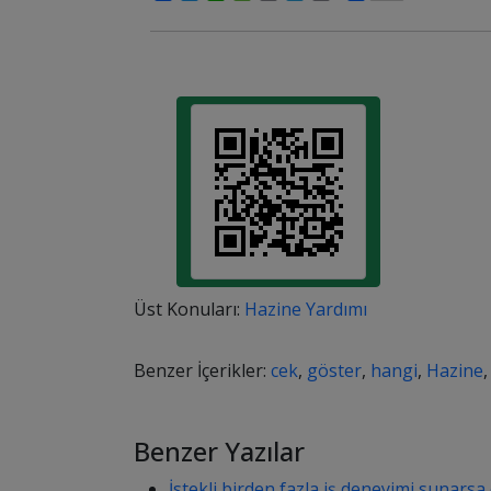
Link
Üst Konuları:
Hazine Yardımı
Benzer İçerikler:
cek
,
göster
,
hangi
,
Hazine
Benzer Yazılar
İstekli birden fazla iş deneyimi sunarsa 