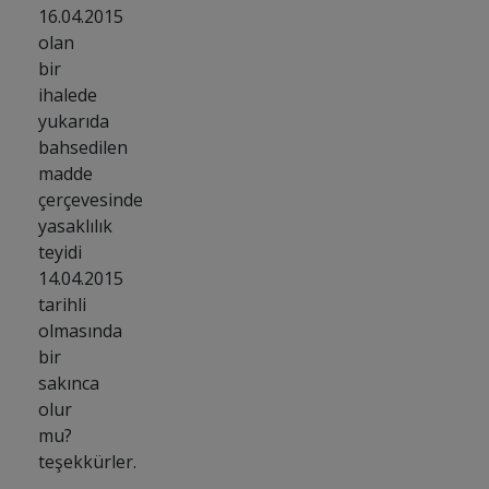
16.04.2015
olan
bir
ihalede
yukarıda
bahsedilen
madde
çerçevesinde
yasaklılık
teyidi
14.04.2015
tarihli
olmasında
bir
sakınca
olur
mu?
teşekkürler.