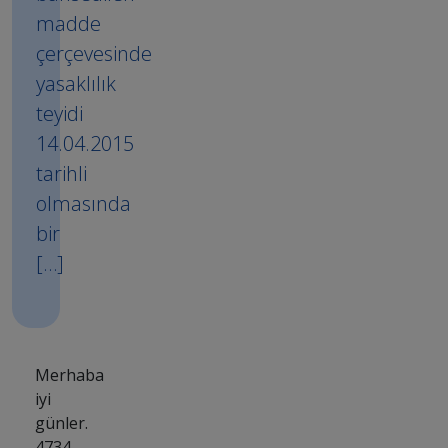
madde
çerçevesinde
yasaklılık
teyidi
14.04.2015
tarihli
olmasında
bir
[…]
Merhaba
iyi
günler.
4734