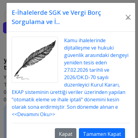
E-İhalelerde SGK ve Vergi Borç
Ara
×
Sorgulama ve İ...
Giriş
Kamu ihalelerinde
dijitalleşme ve hukuki
güvenlik arasındaki dengeyi
yasaklılık
yeniden tesis eden
teyidi
27.02.2026 tarihli ve
Yayın
2026/DK.D-70 sayılı
Tarih:
düzenleyici Kurul Kararı,
09.06.2016
EKAP sisteminin ürettiği veriler üzerinden yapılan
03:06
"otomatik eleme ve ihale iptali" dönemini kesin
olarak sona erdirmiştir. Son dönemde alınan e
<<Devamını Oku>>
Özet
Merhaba
iyi
Kapat
Tamamen Kapat