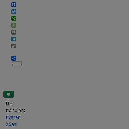
Facebook
Twitter
WhatsApp
Message
Email
Telegram
Copy
Link
Share
Üst
Konuları:
ticaret
odası