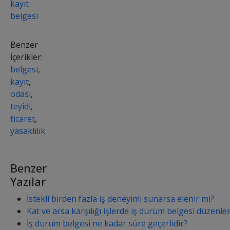
kayıt
belgesi
Benzer
İçerikler:
belgesi
,
kayıt
,
odası
,
teyidi
,
ticaret
,
yasaklılık
Benzer
Yazılar
İstekli birden fazla iş deneyimi sunarsa elenir mi?
Kat ve arsa karşılığı işlerde iş durum belgesi düzenlen
İş durum belgesi ne kadar süre geçerlidir?