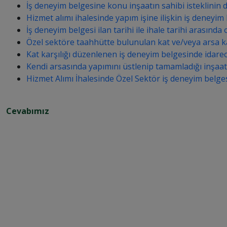
İş deneyim belgesine konu inşaatın sahibi isteklinin d
Hizmet alımı ihalesinde yapım işine ilişkin iş deneyim b
İş deneyim belgesi ilan tarihi ile ihale tarihi arasınd
Özel sektöre taahhütte bulunulan kat ve/veya arsa karşı
Kat karşılığı düzenlenen iş deneyim belgesinde idarece 
Kendi arsasında yapımını üstlenip tamamladığı inşaat 
Hizmet Alımı İhalesinde Özel Sektör iş deneyim belg
Cevabımız
K
a
m
u 
İ
h