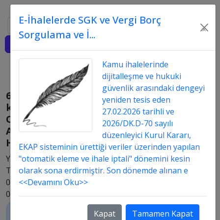
E-İhalelerde SGK ve Vergi Borç
Ara
×
Sorgulama ve İ...
Giriş
Kamu ihalelerinde
dijitalleşme ve hukuki
güvenlik arasındaki dengeyi
6661
yeniden tesis eden
kanun
27.02.2026 tarihli ve
OCAK
2026/DK.D-70 sayılı
AYI
düzenleyici Kurul Kararı,
HAKEDİŞ
EKAP sisteminin ürettiği veriler üzerinden yapılan
Yayın
"otomatik eleme ve ihale iptali" dönemini kesin
Tarih:
olarak sona erdirmiştir. Son dönemde alınan e
03.03.2016
<<Devamını Oku>>
02:03
Kapat
Tamamen Kapat