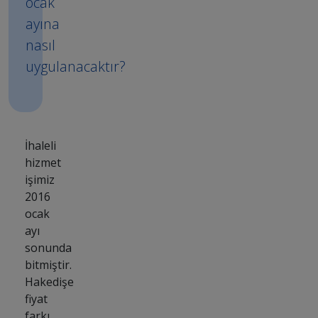
ocak
ayına
nasıl
uygulanacaktır?
İhaleli
hizmet
işimiz
2016
ocak
ayı
sonunda
bitmiştir.
Hakedişe
fiyat
farkı