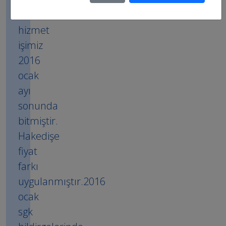
Özet
İhaleli
hizmet
işimiz
2016
ocak
ayı
sonunda
bitmiştir.
Hakedişe
fiyat
farkı
uygulanmıştır.2016
ocak
sgk