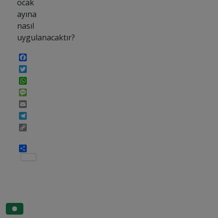
ocak
ayına
nasıl
uygulanacaktır?
Facebook
Twitter
WhatsApp
Message
Email
Telegram
Copy
Link
Share