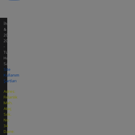
İhale
&
2008-
2026
-
Tüm
Hakları
Saklıdır.
Site
Kullanım
Şartları
Adres:
Fidanlık
Mah.
Ataç
Sok.
No:
34
Daire: