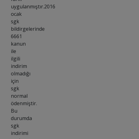
uygulanmıştır.2016
ocak
sgk
bildirgelerinde
6661
kanun
ile
ilgili
indirim
olmadığı
için
sgk
normal
ödenmiştir.
Bu
durumda
sgk
indirimi