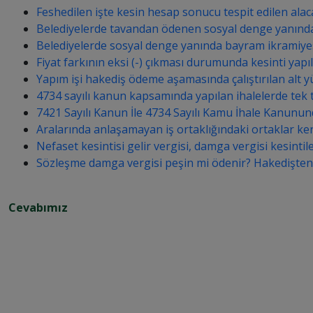
Feshedilen işte kesin hesap sonucu tespit edilen alaca
Belediyelerde tavandan ödenen sosyal denge yanında 
Belediyelerde sosyal denge yanında bayram ikramiyesi,
Fiyat farkının eksi (-) çıkması durumunda kesinti yapı
Yapım işi hakediş ödeme aşamasında çalıştırılan alt y
4734 sayılı kanun kapsamında yapılan ihalelerde tek
7421 Sayılı Kanun İle 4734 Sayılı Kamu İhale Kanunun
Aralarında anlaşamayan iş ortaklığındaki ortaklar kend
Nefaset kesintisi gelir vergisi, damga vergisi kesinti
Sözleşme damga vergisi peşin mi ödenir? Hakedişten k
Cevabımız
h
t
t
p