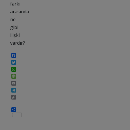
farkı
arasında
ne
gibi
ilişki
vardır?
Facebook
Twitter
WhatsApp
Message
Email
Telegram
Copy
Link
Share