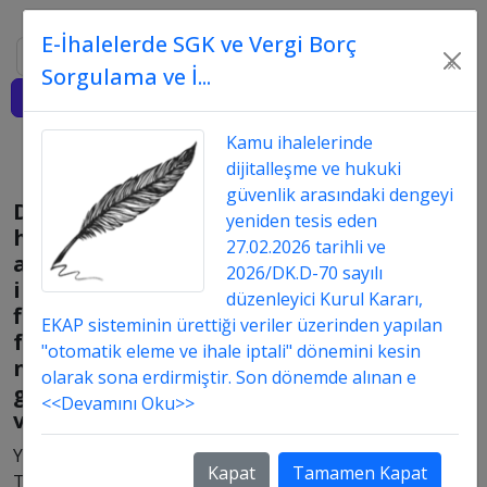
E-İhalelerde SGK ve Vergi Borç
Ara
×
Sorgulama ve İ...
Giriş
Kamu ihalelerinde
dijitalleşme ve hukuki
güvenlik arasındaki dengeyi
Danışmanlık
yeniden tesis eden
hizmet
27.02.2026 tarihli ve
alımı
2026/DK.D-70 sayılı
ihalesinde
düzenleyici Kurul Kararı,
fiyat
EKAP sisteminin ürettiği veriler üzerinden yapılan
farkı
"otomatik eleme ve ihale iptali" dönemini kesin
neye
olarak sona erdirmiştir. Son dönemde alınan e
göre
<<Devamını Oku>>
verilir?
Yayın
Kapat
Tamamen Kapat
Tarih: