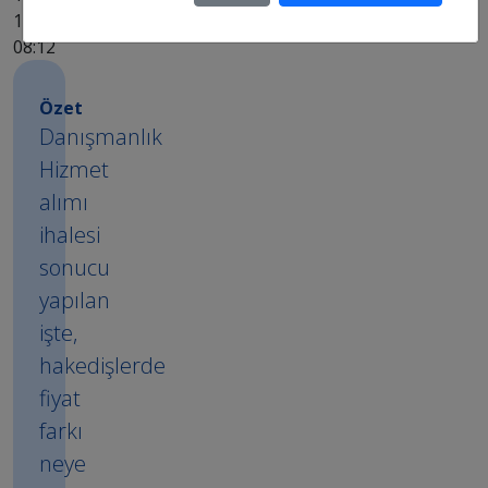
18.12.2015
08:12
Özet
Danışmanlık
Hizmet
alımı
ihalesi
sonucu
yapılan
işte,
hakedişlerde
fiyat
farkı
neye