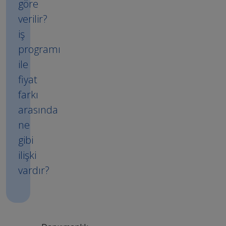
göre
verilir?
iş
programı
ile
fiyat
farkı
arasında
ne
gibi
ilişki
vardır?