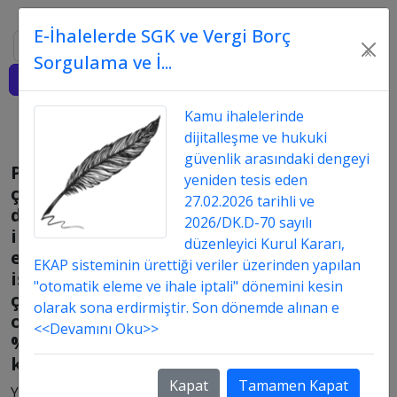
E-İhalelerde SGK ve Vergi Borç
Ara
×
Sorgulama ve İ...
Giriş
Kamu ihalelerinde
dijitalleşme ve hukuki
güvenlik arasındaki dengeyi
Personel
yeniden tesis eden
çalıştırılmasına
27.02.2026 tarihli ve
dayalı
2026/DK.D-70 sayılı
ihalede
düzenleyici Kurul Kararı,
engelli
EKAP sisteminin ürettiği veriler üzerinden yapılan
işçi
"otomatik eleme ve ihale iptali" dönemini kesin
çalıştırma
olarak sona erdirmiştir. Son dönemde alınan e
oranı
<<Devamını Oku>>
%
kaçtır?
Kapat
Tamamen Kapat
Yayın