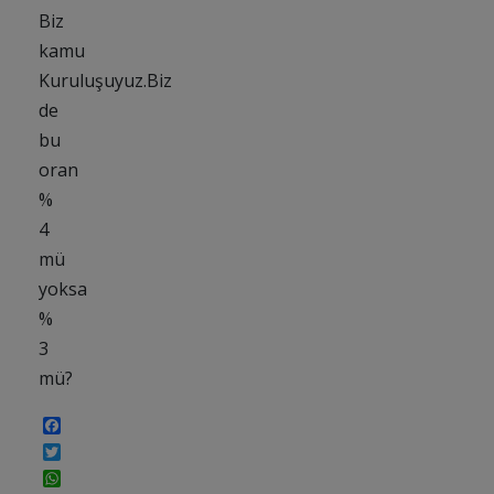
Biz
kamu
Kuruluşuyuz.Biz
de
bu
oran
%
4
mü
yoksa
%
3
mü?
Facebook
Twitter
WhatsApp