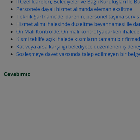
İl Özel İdareleri, Belediyeler ve Bağlı Kuruluşları İl
Personele dayalı hizmet alımında eleman eksiltme
Teknik Şartname’de idarenin, personel taşıma servis
Hizmet alımı ihalesinde düzeltme beyannamesi ile dam
Ön Mali Kontrolde: Ön mali kontrol yaparken ihalede so
Kısmi teklife açık ihalede kısımların tamamı bir firma
Kat veya arsa karşılığı belediyece düzenlenen iş deneyi
Sözleşmeye davet yazısında talep edilmeyen bir belgeye
Cevabımız
4
8
5
7 
s