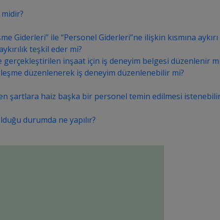
 midir?
iderleri” ile “Personel Giderleri”ne ilişkin kısmına aykırı ol
kırılık teşkil eder mi?
 gerçekleştirilen inşaat için iş deneyim belgesi düzenlenir m
 sözleşme düzenlenerek iş deneyim düzenlenebilir mi?
en şartlara haiz başka bir personel temin edilmesi istenebili
olduğu durumda ne yapılır?