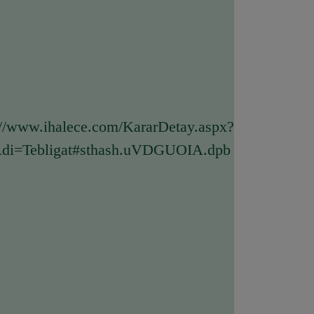
arDetay.aspx?
=Tebligat#sthash.uVDGUOIA.dpb