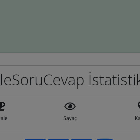
leSoruCevap İstatisti
ale
Sayaç
Ka