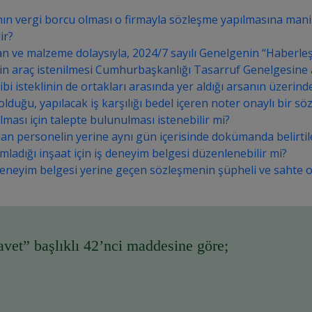
ın vergi borcu olması o firmayla sözleşme yapılmasına mani
ir?
ve malzeme dolaysıyla, 2024/7 sayılı Genelgenin “Haberleşme G
in araç istenilmesi Cumhurbaşkanlığı Tasarruf Genelgesine ay
i isteklinin de ortakları arasında yer aldığı arsanın üzerinde
olduğu, yapılacak iş karşılığı bedel içeren noter onaylı bir
ılması için talepte bulunulması istenebilir mi?
olan personelin yerine aynı gün içerisinde dokümanda belirtil
ladığı inşaat için iş deneyim belgesi düzenlenebilir mi?
 deneyim belgesi yerine geçen sözleşmenin şüpheli ve sahte 
et” başlıklı 42’nci maddesine göre;