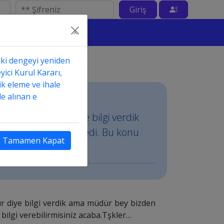
Giriş
×
aki dengeyi yeniden
yici Kurul Kararı,
ik eleme ve ihale
e alınan e
iye hesaplanır diye bilgi verdik
evzuatı gösterin dedi. Bu konu
Tamamen Kapat
ır diye bilgi verdik ama müdür bey bizden
ilgi verebilirmisiniz acaba.Tşkler…