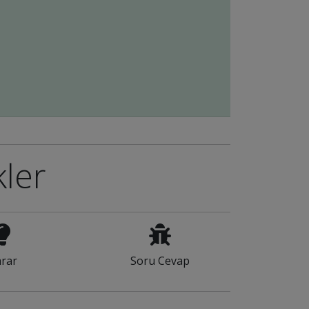
kler
rar
Soru Cevap