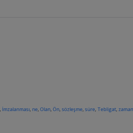
,
İmzalanması
,
ne
,
Olan
,
Ön
,
sözleşme
,
süre
,
Tebligat
,
zama