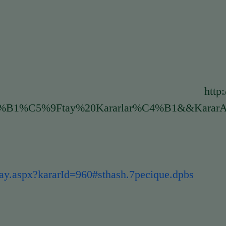
.ihalece.com/Kar
%B1%C5%9Ftay%20Kararlar%C4%B1&&KararAdi
ay.aspx?kararId=960#sthash.7pecique.dpbs