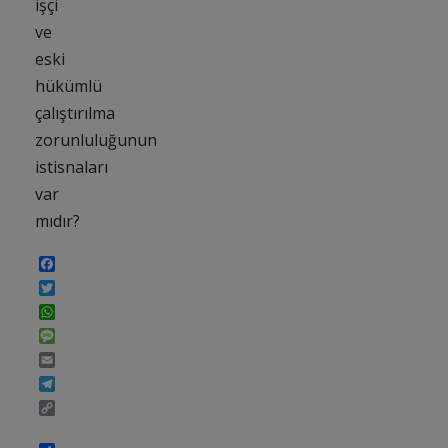
işçi
ve
eski
hükümlü
çalıştırılma
zorunluluğunun
istisnaları
var
mıdır?
Facebook
Twitter
WhatsApp
Message
Email
Telegram
Copy
Link