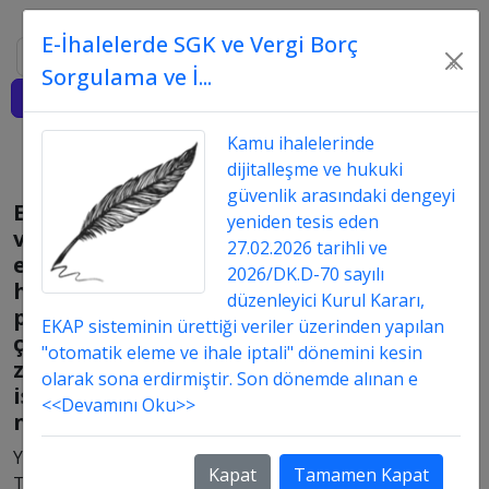
E-İhalelerde SGK ve Vergi Borç
Ara
×
Sorgulama ve İ...
Giriş
Kamu ihalelerinde
dijitalleşme ve hukuki
güvenlik arasındaki dengeyi
Engelli
yeniden tesis eden
ve
27.02.2026 tarihli ve
eski
2026/DK.D-70 sayılı
hükümlü
düzenleyici Kurul Kararı,
personel
EKAP sisteminin ürettiği veriler üzerinden yapılan
çalıştırılma
"otomatik eleme ve ihale iptali" dönemini kesin
zorunluluğunun
olarak sona erdirmiştir. Son dönemde alınan e
istisnaları
<<Devamını Oku>>
nelerdir?
Yayın
Kapat
Tamamen Kapat
Tarih: