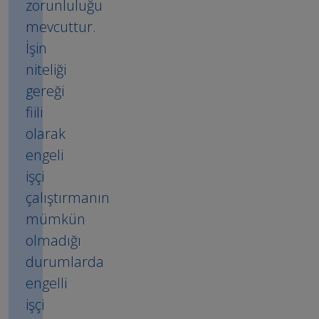
zorunluluğu
mevcuttur.
İşin
niteliği
gereği
fiili
olarak
engeli
işçi
çalıştırmanın
mümkün
olmadığı
durumlarda
engelli
işçi