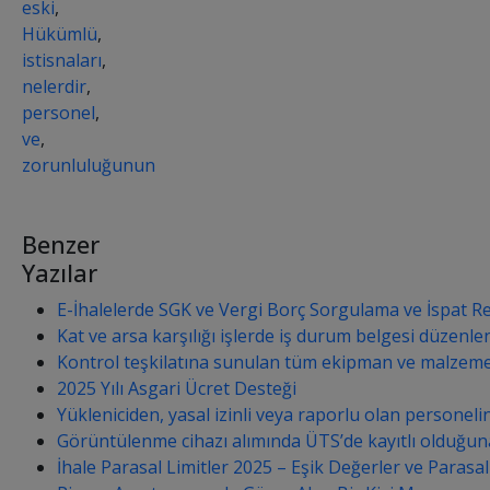
eski
,
Hükümlü
,
istisnaları
,
nelerdir
,
personel
,
ve
,
zorunluluğunun
Benzer
Yazılar
E-İhalelerde SGK ve Vergi Borç Sorgulama ve İspat Re
Kat ve arsa karşılığı işlerde iş durum belgesi düzenlen
Kontrol teşkilatına sunulan tüm ekipman ve malzeme dol
2025 Yılı Asgari Ücret Desteği
Yükleniciden, yasal izinli veya raporlu olan personeli
Görüntülenme cihazı alımında ÜTS’de kayıtlı olduğuna
İhale Parasal Limitler 2025 – Eşik Değerler ve Parasal