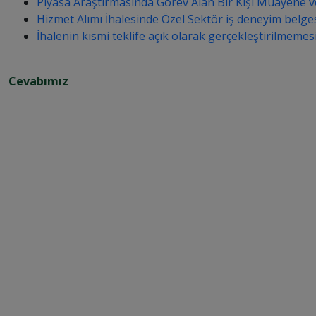
Piyasa Araştırmasında Görev Alan Bir Kişi Muayene v
Hizmet Alımı İhalesinde Özel Sektör iş deneyim belg
İhalenin kısmi teklife açık olarak gerçekleştirilmemesi
Cevabımız
M
E
V
Z
U
A
T 
İ
S