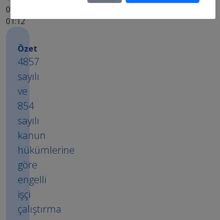
02.12.2015
01:12
Özet
4857
sayılı
ve
854
sayılı
kanun
hükümlerine
göre
engelli
işçi
çalıştırma