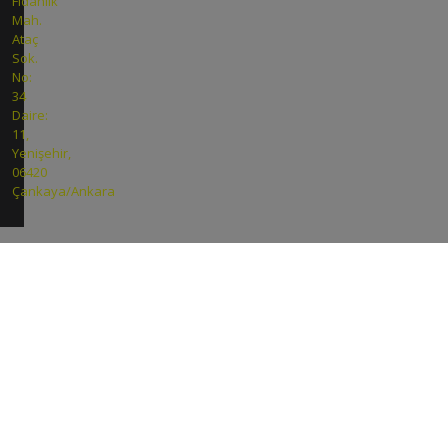
Fidanlık
Mah.
Ataç
Sok.
No:
34
Daire:
11,
Yenişehir,
06420
Çankaya/Ankara