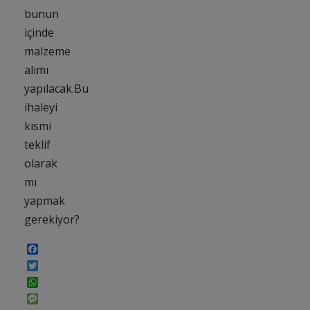
bunun
içinde
malzeme
alımı
yapılacak.Bu
ihaleyi
kısmi
teklif
olarak
mı
yapmak
gerekiyor?
Facebook
Twitter
WhatsApp
Message