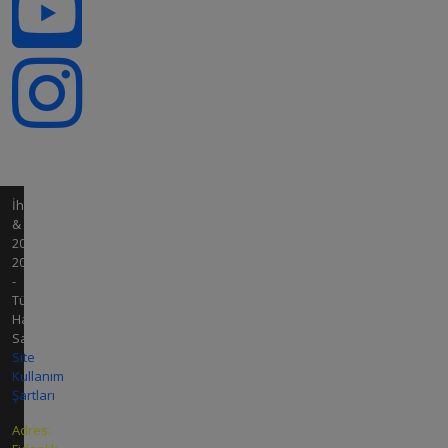
İhale
&
2008-
2026
-
Tüm
Hakları
Saklıdır.
Site
Kullanım
Şartları
Adres: