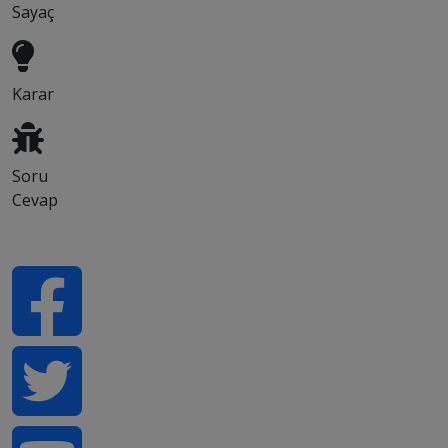
Sayaç
Karar
Soru
Cevap