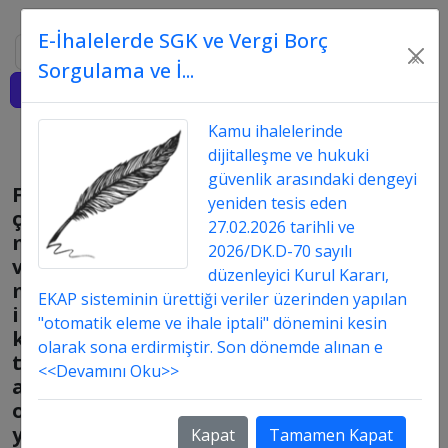
E-İhalelerde SGK ve Vergi Borç
Ara
×
Sorgulama ve İ...
Giriş
Kamu ihalelerinde
dijitalleşme ve hukuki
güvenlik arasındaki dengeyi
Farklı
yeniden tesis eden
çeşitlerde
27.02.2026 tarihli ve
mal
2026/DK.D-70 sayılı
ve
düzenleyici Kurul Kararı,
malzeme
EKAP sisteminin ürettiği veriler üzerinden yapılan
ihalesini
"otomatik eleme ve ihale iptali" dönemini kesin
kısmi
olarak sona erdirmiştir. Son dönemde alınan e
teklife
<<Devamını Oku>>
açık
olarak
yapmak
Kapat
Tamamen Kapat