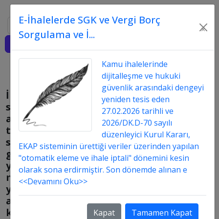
E-İhalelerde SGK ve Vergi Borç
Ara
×
Sorgulama ve İ...
Giriş
Kamu ihalelerinde
dijitalleşme ve hukuki
güvenlik arasındaki dengeyi
İmza
yeniden tesis eden
sirküsünün
27.02.2026 tarihli ve
arkasındaki
2026/DK.D-70 sayılı
ticaret
düzenleyici Kurul Kararı,
sicil
EKAP sisteminin ürettiği veriler üzerinden yapılan
gazetesi
"otomatik eleme ve ihale iptali" dönemini kesin
yeterli
olarak sona erdirmiştir. Son dönemde alınan e
midir
<<Devamını Oku>>
yoksa
ayrıyeten
konulması
Kapat
Tamamen Kapat