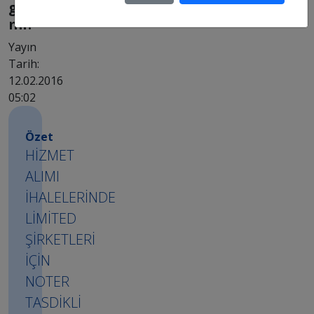
gerekir
mi?
Yayın
Tarih:
12.02.2016
05:02
Özet
HİZMET
ALIMI
İHALELERİNDE
LİMİTED
ŞİRKETLERİ
İÇİN
NOTER
TASDİKLİ