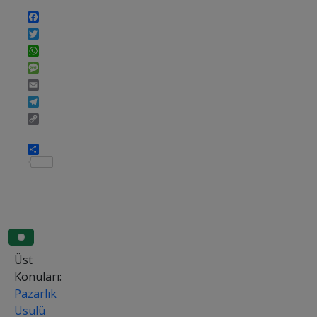
Facebook
Twitter
WhatsApp
Message
Email
Telegram
Copy
Link
Share
Üst
Konuları:
Pazarlık
Usulü