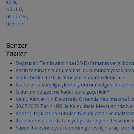
süre
,
USULÜ
,
usulünde
,
üzerine
Benzer
Yazılar
Doğrudan Temin alımında (22-D) firmanın vergi borcu
Kesin teminatın sunulmaması durumunda yasaklama 
İstekli birden fazla iş deneyimi sunarsa elenir mi?
Kat ve arsa karşılığı işlerde iş durum belgesi düzenlen
İş durum belgesi ne kadar süre geçerlidir?
Kamu Alımlarının Elektronik Ortamda Yapılmasına İli
30.07.2025 Tarihli RG ile Kamu İhale Mevzuatında Nele
Kontrol teşkilatına sunulan tüm ekipman ve malzeme dol
İhale konusu alanda faaliyet gösterdiğinin tevsikine ili
Yapım ihalesinde yapı denetim görevi için araç isteni