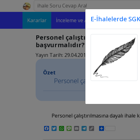
E-İhalelerde SGK
Kararlar
İnceleme ve Analizler
Makaleler
Personel çalıştırılmasına dayalı
başvurmalıdır?
Yayın Tarih: 29.04.2015 11:04
Özet
Personel çalıştırılmasına dayalı 
Personel çalıştırılmasına dayalı ihale ka
Facebook
Twitter
WhatsApp
Message
Email
Telegram
Copy
Share
Link