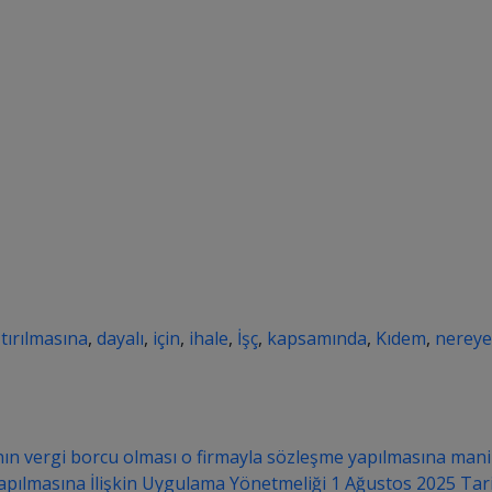
ştırılmasına
,
dayalı
,
için
,
ihale
,
İşç
,
kapsamında
,
Kıdem
,
nereye
ın vergi borcu olması o firmayla sözleşme yapılmasına mani
pılmasına İlişkin Uygulama Yönetmeliği 1 Ağustos 2025 Tar