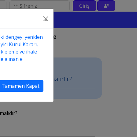
Giriş
×
minatı için nereye
aki dengeyi yeniden
yici Kurul Kararı,
ik eleme ve ihale
e alınan e
için nereye başvurmalıdır?
Tamamen Kapat
malıdır?