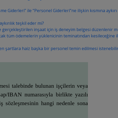
iderleri” ile “Personel Giderleri”ne ilişkin kısmına aykırı ol
kırılık teşkil eder mi?
 gerçekleştirilen inşaat için iş deneyim belgesi düzenlenir m
lacak tüm ödemelerin yüklenicinin teminatından kesileceğine i
en şartlara haiz başka bir personel temin edilmesi istenebili
esi talebinde bulunan işçilerin veya 
p/IBAN numarasıyla birlikte yazılı 
iş sözleşmesinin hangi nedenle sona 