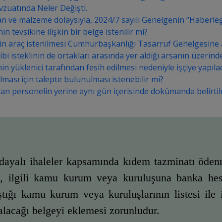
vzuatında Neler Değişti.
ve malzeme dolaysıyla, 2024/7 sayılı Genelgenin “Haberleşme G
n tevsikine ilişkin bir belge istenilir mi?
in araç istenilmesi Cumhurbaşkanlığı Tasarruf Genelgesine ay
i isteklinin de ortakları arasında yer aldığı arsanın üzerinde
in yüklenici tarafından fesih edilmesi nedeniyle işçiye yapı
ılması için talepte bulunulması istenebilir mi?
olan personelin yerine aynı gün içerisinde dokümanda belirtil
a dayalı ihaleler kapsamında kıdem tazminatı ödenm
n, ilgili kamu kurum veya kuruluşuna banka hesa
tığı kamu kurum veya kuruluşlarının listesi ile 
 alacağı belgeyi eklemesi zorunludur.