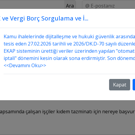
Ara
 ve Vergi Borç Sorgulama ve İ...
Üstada Sor
Danışmanlık
Sorular ve Cevapları
 ihale kapsamında çalışan işçiler kıdem taz
Kamu ihalelerinde dijitalleşme ve hukuki güvenlik arasınd
tesis eden 27.02.2026 tarihli ve 2026/DK.D-70 sayılı düzenle
EKAP sisteminin ürettiği veriler üzerinden yapılan "otomat
iptali" dönemini kesin olarak sona erdirmiştir. Son dönemd
<<Devamını Oku>>
ihale kapsamında çalışan işçiler kıdem tazminatı 
Kapat
psamında çalışan işçiler kıdem tazminatı için nereye başvur