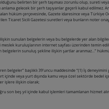
 olduğunu belirten bir şerh taşıması zorunlu olup, sureti ve
bu anlama gelecek bir şerh taşıyanlar geçerli kabul edilmez. An
an hüküm çerçevesinde, Gazete idaresince veya Türkiye Odal
len Ticaret Sicili Gazetesi suretleri veya bunların noter onayl
ine ilişkin sunulan belgelerin veya bu belgelerde yer alan bil
 meslek kuruluşlarının internet sayfası üzerinden temin edile
n belgelerin sunuluş şekline ilişkin şartlar aranmaz…
” hükmü
ren belgeler” başlıklı 39’uncu maddesinde “
(1) İş deneyimini 
rt içinde veya yurt dışında kamu veya özel sektörde bedel i
 işlere ilişkin olarak;
oğru son beş yıl içinde kabul işlemleri tamamlanan hizmet alım