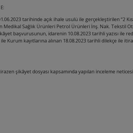
E:
01.06.2023
tarihinde
açık ihale usulü
ile gerçekleştirilen “
2 Kı
Medikal Sağlık Ürünleri Petrol Ürünleri İnş. Nak. Tekstil O
şikâyet başvurusunun, idarenin
10.08.2023
tarihli yazısı ile r
 ile Kurum kayıtlarına alınan
18.08.2023
tarihli dilekçe ile i
itirazen şikâyet dosyası kapsamında yapılan inceleme netice