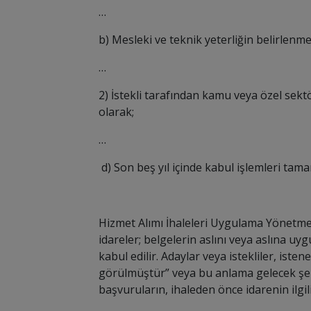
…
b) Mesleki ve teknik yeterliğin belirlenmes
…
2) İstekli tarafından kamu veya özel sekt
olarak;
…
d) Son beş yıl içinde kabul işlemleri tam
Hizmet Alımı İhaleleri Uygulama Yönetmeli
idareler; belgelerin aslını veya aslına u
kabul edilir. Adaylar veya istekliler, ist
görülmüştür” veya bu anlama gelecek şerh
başvuruların, ihaleden önce idarenin ilgi