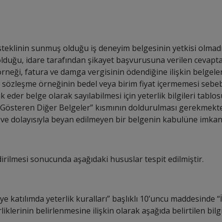
isteklinin sunmuş olduğu iş deneyim belgesinin yetkisi olmadı
duğu, idare tarafından şikayet başvurusuna verilen cevapta 
neği, fatura ve damga vergisinin ödendiğine ilişkin belgele
cak sözleşme örneğinin bedel veya birim fiyat içermemesi sebeb
k eder belge olarak sayılabilmesi için yeterlik bilgileri tabl
österen Diğer Belgeler” kısmının doldurulması gerekmektey
e dolayısıyla beyan edilmeyen bir belgenin kabulüne imkan b
irilmesi sonucunda aşağıdaki hususlar tespit edilmiştir.
e katılımda yeterlik kuralları” başlıklı 10’uncu maddesinde “
liklerinin belirlenmesine ilişkin olarak aşağıda belirtilen bilgi