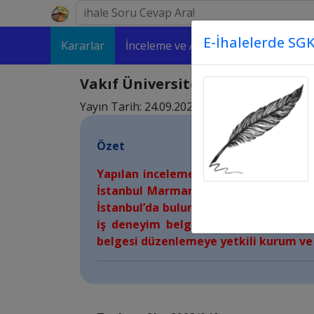
E-İhalelerde SGK
Kararlar
İnceleme ve Analizler
Makaleler
Vakıf Üniversitesi tarafından d
Yayın Tarih: 24.09.2023 10:09
Özet
Yapılan incelemede, yeterlik bilgileri
İstanbul Marmara Eğitim Vakfı tarafın
İstanbul’da bulunan bir yükseköğretim
iş deneyim belgesini düzenleyen ku
belgesi düzenlemeye yetkili kurum ve 