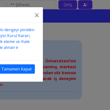
Giriş
×
aki dengeyi yeniden
yici Kurul Kararı,
ik eleme ve ihale
e alınan e
gesini düzenleyen M... Üniversitesi’nin
 kamu tüzel kişiliği kazanmış, merkezi
Tamamen Kapat
 istekli tarafından sunulan söz konusu
liğinden kaynaklı olarak iş deneyim
r.