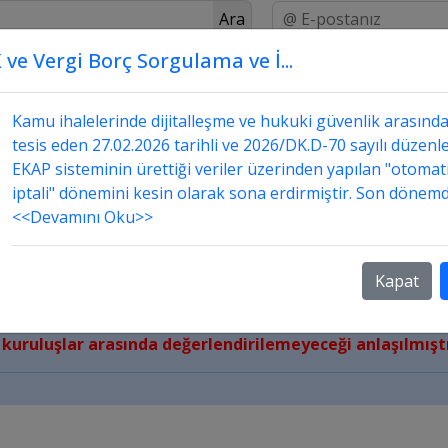
Ara
 ve Vergi Borç Sorgulama ve İ...
Üstada Sor
Danışmanlık
Sorular ve Cevapları
üzenlenen iş deneyim belgesi geçerli midir?
Kamu ihalelerinde dijitalleşme ve hukuki güvenlik arasınd
tesis eden 27.02.2026 tarihli ve 2026/DK.D-70 sayılı düzenle
EKAP sisteminin ürettiği veriler üzerinden yapılan "otomat
iptali" dönemini kesin olarak sona erdirmiştir. Son dönemd
<<Devamını Oku>>
 tablosunda beyan edilen bilgileri içerir iş deneyim bel
dan kurulan, 09.07.1997 tarihli ve 4282 sayılı Kanun’la
Kapat
 kurumu olduğu, bu doğrultuda ihale üzerinde bırakılan
rumun, vakıf yükseköğretim kurumu olduğu ve bu nite
kuruluşlar arasında değerlendirilemeyeceği anlaşılmıştı