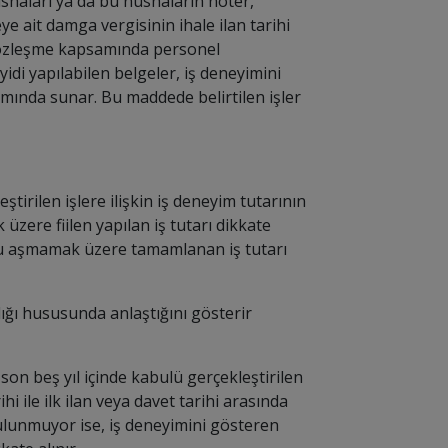
shaları ya da bu nüshaların noter,
e ait damga vergisinin ihale ilan tarihi
it sözleşme kapsamında personel
idi yapılabilen belgeler, iş deneyimini
amında sunar. Bu maddede belirtilen işler
irilen işlere ilişkin iş deneyim tutarının
üzere fiilen yapılan iş tutarı dikkate
unu aşmamak üzere tamamlanan iş tutarı
dığı hususunda anlaştığını gösterir
son beş yıl içinde kabulü gerçekleştirilen
i ile ilk ilan veya davet tarihi arasında
bulunmuyor ise, iş deneyimini gösteren