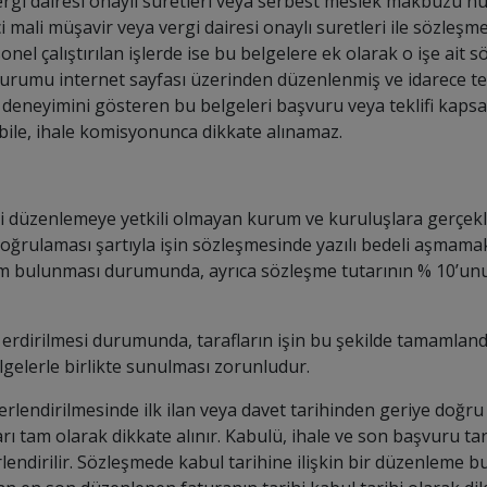
gi dairesi onaylı suretleri veya serbest meslek makbuzu nü
mali müşavir veya vergi dairesi onaylı suretleri ile sözleşmey
rsonel çalıştırılan işlerde ise bu belgelere ek olarak o işe a
 Kurumu internet sayfası üzerinden düzenlenmiş ve idarece tey
iş deneyimini gösteren bu belgeleri başvuru veya teklifi kaps
 bile, ihale komisyonunca dikkate alınamaz.
si düzenlemeye yetkili olmayan kurum ve kuruluşlara gerçekleşt
doğrulaması şartıyla işin sözleşmesinde yazılı bedeli aşmamak 
hüküm bulunması durumunda, ayrıca sözleşme tutarının % 10’
na erdirilmesi durumunda, tarafların işin bu şekilde tamamlan
lgelerle birlikte sunulması zorunludur.
erlendirilmesinde ilk ilan veya davet tarihinden geriye doğru 
ı tam olarak dikkate alınır. Kabulü, ihale ve son başvuru tarih
lendirilir. Sözleşmede kabul tarihine ilişkin bir düzenleme 