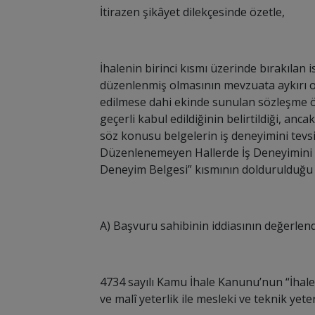
İtirazen şikâyet dilekçesinde özetle,
İhalenin birinci kısmı üzerinde bırakılan 
düzenlenmiş olmasının mevzuata aykırı ol
edilmese dahi ekinde sunulan sözleşme ör
geçerli kabul edildiğinin belirtildiği, an
söz konusu belgelerin iş deneyimini tevsi
Düzenlenemeyen Hallerde İş Deneyimini G
Deneyim Belgesi” kısmının doldurulduğu v
A) Başvuru sahibinin iddiasının değerlend
4734 sayılı Kamu İhale Kanunu’nun “İhaley
ve malî yeterlik ile mesleki ve teknik yeter