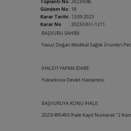
Toplantı No
:
2023/046
Gündem No
:
18
Karar Tarihi
:
13.09.2023
Karar No
:
2023/UH.I-1211
BAŞVURU SAHİBİ:
Yavuz Doğan Medikal Sağlık Ürünleri Petro
İHALEYİ YAPAN İDARE:
Yüksekova Devlet Hastanesi
,
BAŞVURUYA KONU İHALE:
2023/490493
İhale Kayıt Numaralı “
2 Kıs