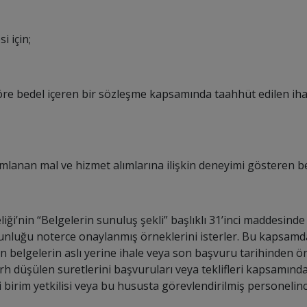
i için;
öre bedel içeren bir sözleşme kapsamında taahhüt edilen ihal
amlanan mal ve hizmet alımlarına ilişkin deneyimi gösteren b
ği’nin “Belgelerin sunuluş şekli” başlıklı 31’inci maddesinde 
ygunluğu noterce onaylanmış örneklerini isterler. Bu kapsamd
enen belgelerin aslı yerine ihale veya son başvuru tarihinden ö
 düşülen suretlerini başvuruları veya teklifleri kapsamında
li birim yetkilisi veya bu hususta görevlendirilmiş personeli