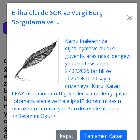
E-İhalelerde SGK ve Vergi Borç
Ara
×
Sorgulama ve İ...
Giriş
Kamu ihalelerinde
dijitalleşme ve hukuki
güvenlik arasındaki dengeyi
Gerçekleştirme
yeniden tesis eden
görevlisi
27.02.2026 tarihli ve
aynı
2026/DK.D-70 sayılı
zamanda
düzenleyici Kurul Kararı,
başka
EKAP sisteminin ürettiği veriler üzerinden yapılan
birimde
"otomatik eleme ve ihale iptali" dönemini kesin
muhasebe
olarak sona erdirmiştir. Son dönemde alınan e
yetkilisi
<<Devamını Oku>>
olarak
görevlendirilip
ödeme
Kapat
Tamamen Kapat