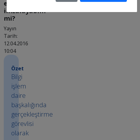
emrini
imzalayabilir
mi?
Yayın
Tarih:
12.04.2016
10:04
Özet
Bilgi
işlem
daire
başkalığında
gerçekleştirme
görevlisi
olarak