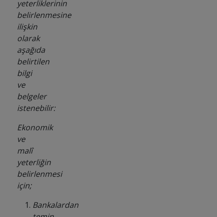
yeterliklerinin
belirlenmesine
ilişkin
olarak
aşağıda
belirtilen
bilgi
ve
belgeler
istenebilir:
Ekonomik
ve
malî
yeterliğin
belirlenmesi
için;
Bankalardan
temin