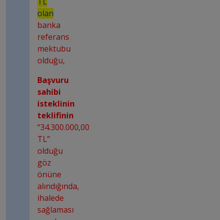
TL
olan
banka
referans
mektubu
olduğu,
Başvuru
sahibi
isteklinin
teklifinin
“34.300.000,00
TL”
olduğu
göz
önüne
alındığında,
ihalede
sağlaması