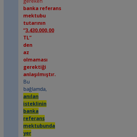
gereken
banka referans
mektubu
tutarının
“
3.430.000,00
TL”
den
az
olmaması
gerektiği
anlaşılmıştır.
Bu
bağlamda,
anılan
isteklinin
banka
referans
mektubunda
yer