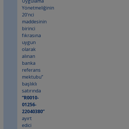
Uygulama
Yönetmeliğinin
20’nci
maddesinin
birinci
fıkrasına
uygun
olarak
alınan
banka
referans
mektubu”
başlıklı
satırında
“R0010-
01256-
22040380”
ayırt
edici