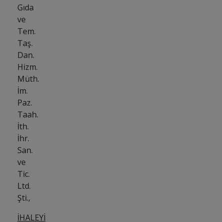
Gıda
ve
Tem.
Taş.
Dan.
Hizm.
Müth.
İm.
Paz.
Taah.
İth.
İhr.
San.
ve
Tic.
Ltd.
Şti.,
İHALEYİ