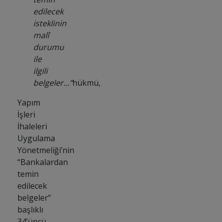
edilecek
isteklinin
malî
durumu
ile
ilgili
belgeler…”
hükmü,
Yapım
İşleri
İhaleleri
Uygulama
Yönetmeliği’nin
“Bankalardan
temin
edilecek
belgeler”
başlıklı
34’üncü