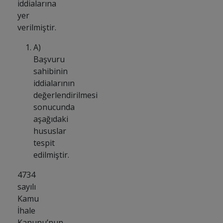
iddialarına
yer
verilmiştir.
A)
Başvuru
sahibinin
iddialarının
değerlendirilmesi
sonucunda
aşağıdaki
hususlar
tespit
edilmiştir.
4734
sayılı
Kamu
İhale
Kanunu’nun