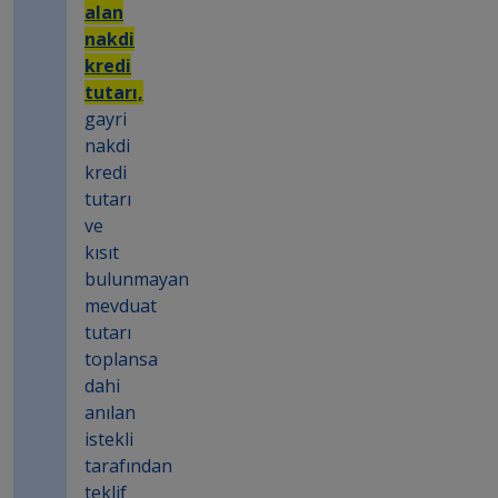
alan
nakdi
kredi
tutarı,
gayri
nakdi
kredi
tutarı
ve
kısıt
bulunmayan
mevduat
tutarı
toplansa
dahi
anılan
istekli
tarafından
teklif