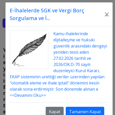
E-İhalelerde SGK ve Vergi Borç
Ara
×
Sorgulama ve İ...
Giriş
Kamu ihalelerinde
dijitalleşme ve hukuki
güvenlik arasındaki dengeyi
Yapım
yeniden tesis eden
ihalesinde
27.02.2026 tarihli ve
ekonomik
2026/DK.D-70 sayılı
yeterlilik
düzenleyici Kurul Kararı,
için
EKAP sisteminin ürettiği veriler üzerinden yapılan
istenen
"otomatik eleme ve ihale iptali" dönemini kesin
Banka
olarak sona erdirmiştir. Son dönemde alınan e
referans
<<Devamını Oku>>
mektubunun
teklif
edilen
Kapat
Tamamen Kapat