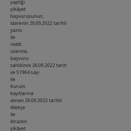
yaptığı
şikâyet
başvurusunun,
idarenin 20.09.2022 tarihli
yazısı
ile
reddi
üzerine,
başvuru
sahibince 26.09.2022 tarih
ve 51964 sayı
ile
Kurum
kayıtlarına
alınan 26.09.2022 tarihli
dilekçe
ile
itirazen
şikâyet