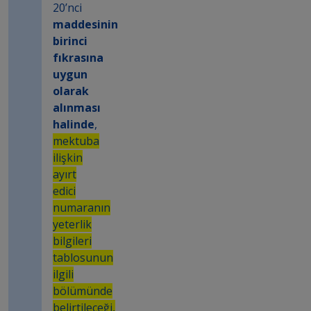
20’nci
maddesinin
birinci
fıkrasına
uygun
olarak
alınması
halinde
,
mektuba
ilişkin
ayırt
edici
numaranın
yeterlik
bilgileri
tablosunun
ilgili
bölümünde
belirtileceği,