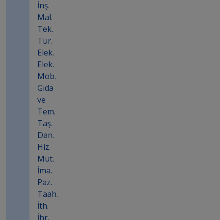
İnş.
Mal.
Tek.
Tur.
Elek.
Elek.
Mob.
Gıda
ve
Tem.
Taş.
Dan.
Hiz.
Müt.
İma.
Paz.
Taah.
İth.
İhr.