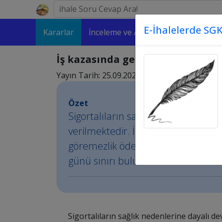
E-İhalelerde SGK
Kararlar
İnceleme ve Analizler
Makaleler
İş kazasında geçici iş göremezlik
Yayın Tarih: 25.09.2022 12:09
Özet
Sigortalıların sağlık nedenlerine d
verilmektedir. İş kazasına uğrayan s
göremezlik ödeneği verilecektir. İş
günü sınırı bulunmamaktadır.
Sigortalıların sağlık nedenlerine dayalı d