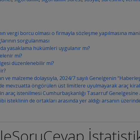
ın vergi borcu olması o firmayla sözleşme yapılmasına mani
çlarının sorgulanması
da yasaklama hükümleri uygulanır mı?
elenir mi?
elgesi düzenlenebilir mi?
ir?
ve malzeme dolaysıyla, 2024/7 sayılı Genelgenin “Haberleşme G
nde mevzuatta öngörülen üst limitlere uyulmayarak araç kira
in araç istenilmesi Cumhurbaşkanlığı Tasarruf Genelgesine ay
i isteklinin de ortakları arasında yer aldığı arsanın üzerinde
leSoruCevap İstatisti