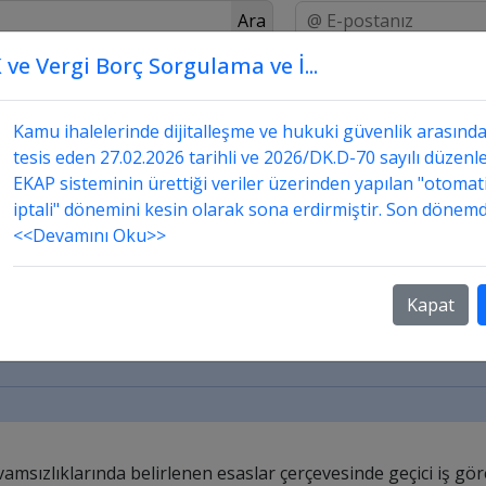
Ara
 ve Vergi Borç Sorgulama ve İ...
Üstada Sor
Danışmanlık
Sorular ve Cevapları
 verilmesi için sigortalılık süresinin en az
Kamu ihalelerinde dijitalleşme ve hukuki güvenlik arasınd
tesis eden 27.02.2026 tarihli ve 2026/DK.D-70 sayılı düzenle
EKAP sisteminin ürettiği veriler üzerinden yapılan "otomat
iptali" dönemini kesin olarak sona erdirmiştir. Son dönemd
<<Devamını Oku>>
ayalı devamsızlıklarında belirlenen esaslar çerçeve
igortalı, sigortalılığının ilk gününde kazaya uğramış
Kapat
 kazalarında geçici iş göremezlik ödeneğine hak kaz
evamsızlıklarında belirlenen esaslar çerçevesinde geçici iş gö