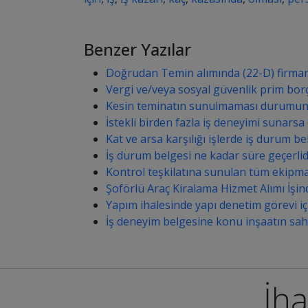
Benzer Yazılar
Doğrudan Temin alımında (22-D) firman
Vergi ve/veya sosyal güvenlik prim bor
Kesin teminatın sunulmaması durumun
İstekli birden fazla iş deneyimi sunarsa 
Kat ve arsa karşılığı işlerde iş durum b
İş durum belgesi ne kadar süre geçerlid
Kontrol teşkilatına sunulan tüm ekipman 
Şoförlü Araç Kiralama Hizmet Alımı İşi
Yapım ihalesinde yapı denetim görevi iç
İş deneyim belgesine konu inşaatın sahib
İha