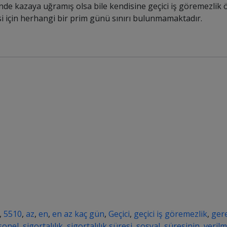
ünde kazaya uğramış olsa bile kendisine geçici iş göremezlik öd
 için herhangi bir prim günü sınırı bulunmamaktadır.
,
5510
,
az
,
en
,
en az kaç gün
,
Geçici
,
geçici iş göremezlik
,
ger
sonel
,
sigortalılık
,
sigortalılık süresi
,
sosyal
,
süresinin
,
verilm