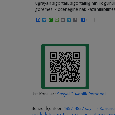
uğrayan sigortalı, sigortalılığının ilk gün
göremezlik ödeneğine hak kazanılabilmesi
Facebook
Twitter
WhatsApp
Message
Email
Telegram
Copy
Share
Link
Üst Konuları:
Sosyal Güvenlik Personel
Benzer İçerikler:
4857
,
4857 sayılı İş Kanunu
için
,
İş
,
İş kazarı
,
kaç
,
kazasında
,
olması
,
per