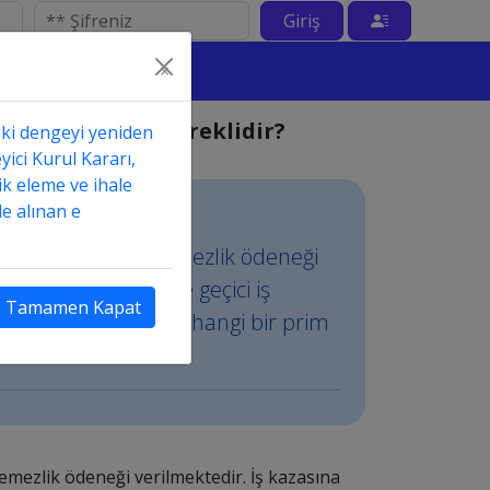
Giriş
×
 kaç gün olması gereklidir?
aki dengeyi yeniden
yici Kurul Kararı,
ik eleme ve ihale
e alınan e
sinde geçici iş göremezlik ödeneği
 olsa bile kendisine geçici iş
Tamamen Kapat
anılabilmesi için herhangi bir prim
remezlik ödeneği verilmektedir. İş kazasına