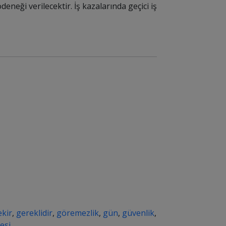
eneği verilecektir. İş kazalarında geçici iş
ekir
,
gereklidir
,
göremezlik
,
gün
,
güvenlik
,
esi