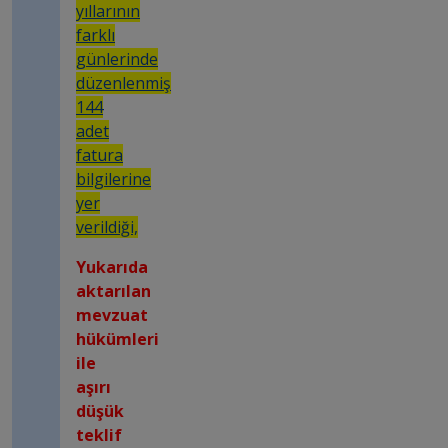
yıllarının
farklı
günlerinde
düzenlenmiş
144
adet
fatura
bilgilerine
yer
verildiği,
Yukarıda
aktarılan
mevzuat
hükümleri
ile
aşırı
düşük
teklif