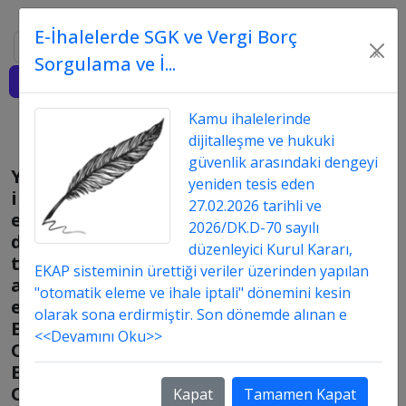
E-İhalelerde SGK ve Vergi Borç
Ara
×
Sorgulama ve İ...
Giriş
Kamu ihalelerinde
dijitalleşme ve hukuki
güvenlik arasındaki dengeyi
Yapım
yeniden tesis eden
ihalelerinde
27.02.2026 tarihli ve
en
2026/DK.D-70 sayılı
düşük
düzenleyici Kurul Kararı,
teklif
EKAP sisteminin ürettiği veriler üzerinden yapılan
açıklaması
"otomatik eleme ve ihale iptali" dönemini kesin
eki
olarak sona erdirmiştir. Son dönemde alınan e
Ek-
<<Devamını Oku>>
O.5,
Ek-
O.6,
Kapat
Tamamen Kapat