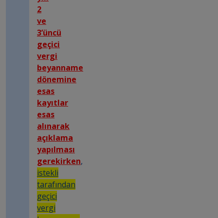
2
ve
3’üncü
geçici
vergi
beyanname
dönemine
esas
kayıtlar
esas
alınarak
açıklama
yapılması
gerekirken
,
istekli
tarafından
geçici
vergi